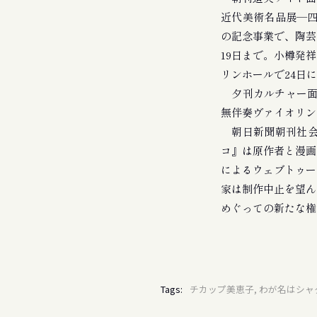
近代美術名品展―四
の記念事業で、陶芸
19日まで。小樽発
リンホールで24日
夕刊カルチャー面で
無伴奏ヴァイオリン
朝日新聞朝刊社会
コ』は原作者と漫画
によるウェブトゥー
家は制作中止を望ん
めぐっての新たな権
Tags:
チカップ美恵子, わが名はシャク