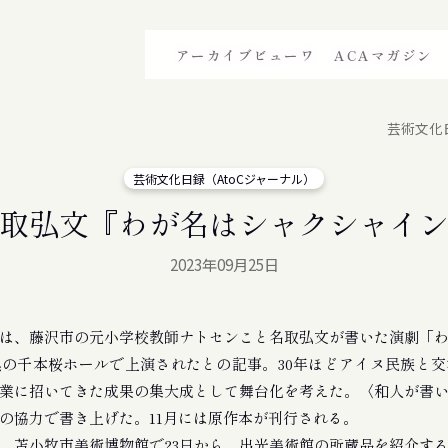
アーカイブビューワ
ACAマガジン
芸術文化
芸術文化日録（AtoCジャーナル）
取弘文『わが名はシャクシャイ
2023年09月25日
は、藤沢市の元小学校教師ナトセンこと名取弘文が書いた演劇「わ
の千本桜ホールで上演されたとの記事。30年ほどアイヌ民族と
業に招いてきた成果の集大成として舞台化を考えた。〈和人が書
の協力で書き上げた。11月には原作本が刊行される。
苫小牧市美術博物館で23日から、出光美術館の所蔵品を紹介す