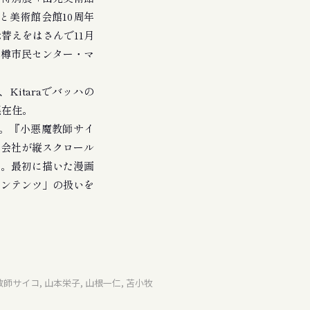
と美術館会館10周年
替えをはさんで11月
小樽市民センター・マ
itaraでバッハの
幌在住。
。『小悪魔教師サイ
理会社が縦スクロール
）。最初に描いた漫画
コンテンツ」の扱いを
師サイコ, 山本栄子, 山根一仁, 苫小牧