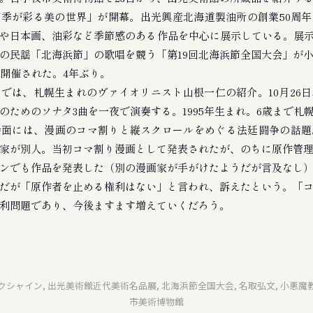
季が彩る美の世界」が開幕。出光興産北海道製油所の創業50周年
や日本画、油彩など季節感のある作品を中心に展示している。展示
祥の民謡「北海浜節」の歌唱を競う「第19回北海浜節全国大会」が
に開催された。4年ぶり。
は、札幌生まれのヴァイオリニスト山根一仁の紹介。10月26日、K
のためのソナタ3曲を一夜で演奏する。1995年生まれ。6歳まで札
面には、漫画のコマ割りと縦スクロールをめぐる法廷闘争の話題
家が別人。当初コマ割り漫画として発表されたが、のちに原作管
ンでも作品を発表した（別の漫画家が手がけたようだが言及なし
だが「原作者を止める権利はない」と言われ、訴えたという。「
利問題であり、今後ますます増えていくだろう。
シャイン, 出光美術館近代美術名品展, 北海浜節全国大会, 名取弘文, 小悪魔教
市美術博物館