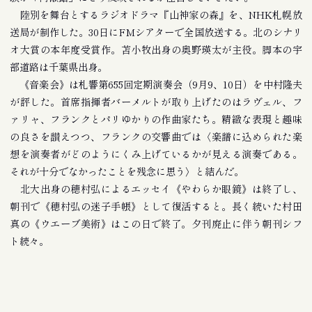
陸別を舞台とするラジオドラマ『山神家の森』を、NHK札幌放
送局が制作した。30日にFMシアターで全国放送する。北のシナリ
オ大賞の本年度受賞作。苫小牧出身の奥野瑛太が主役。脚本の宇
部道路は千葉県出身。
《音楽会》は札響第655回定期演奏会（9月9、10日）を中村隆夫
が評した。首席指揮者バーメルトが取り上げたのはラヴェル、フ
ァリャ、フランクとパリゆかりの作曲家たち。精緻な表現と趣味
の良さを讃えつつ、フランクの交響曲では〈楽譜に込められた楽
想を演奏者がどのようにくみ上げているかが見える演奏である。
それが十分でなかったことを残念に思う〉と結んだ。
北大出身の穂村弘によるエッセイ《やわらか眼鏡》は終了し、
朝刊で《穂村弘の迷子手帳》として復活すると。長く続いた村田
真の《ウエーブ美術》はこの日で終了。夕刊廃止に伴う朝刊シフ
ト続々。