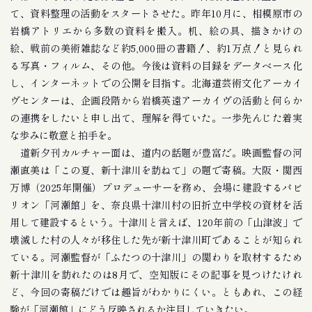
て、資料整理の活動をスタートさせた。昨年10月に、相模原市の
岩橋アトリエから多数の資料を搬入。机、絵の具、描きかけの
絵、戦前の美術雑誌など約5,000冊の書籍！、約1万点！と見られ
る写真・フィルム、その他。今後は資料の目録をデータベース化
し、インターネットでの公開を目指す。北海道芸術文化アーカイ
ヴセンターは、企画段階から岩橋英遠アーカイヴの活動と何らか
の連携をしたいと申し出て、理解を得ていた。一歩先んじた着実
な歩みに敬意と拍手を。
道新夕刊カルチャー面は、道内の話題が豊富だ。映画監督の河
瀬直美は「この夏、新十津川を訪ねて」の題で寄稿。大阪・関西
万博（2025年開催）プロデューサーを務め、会場に建設するパビ
リオン「河瀬館」を、奈良県十津川村の旧折立中学校の資材を活
用して建設するという。十津川と言えば、120年前の「山津波」で
壊滅した村の人々が移住した先が新十津川町であることが知られ
ている。河瀬監督が「ふたつの十津川」の関わりを取材するため
新十津川を訪れたのは8月で、空知版にその記事を見つけたけれ
ど、今回の寄稿だけでは趣旨がわかりにくい。ともあれ、この経
験が「河瀬館」にどう反映されるか注目していきたい。