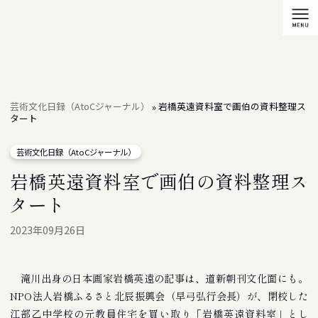
芸術文化日録（AtoCジャーナル）
岩橋英遠資料室で画伯の資料整理ス
»
タート
芸術文化日録（AtoCジャーナル）
岩橋英遠資料室で画伯の資料整理ス
タート
2023年09月26日
滝川出身の日本画家岩橋英遠の記事は、道新朝刊文化面にも。
NPO法人岩橋ふるさと北辰振興会（早弓弘行会長）が、閉校した
江部乙中学校の元教員住宅を買い取り「岩橋英遠資料室」とし