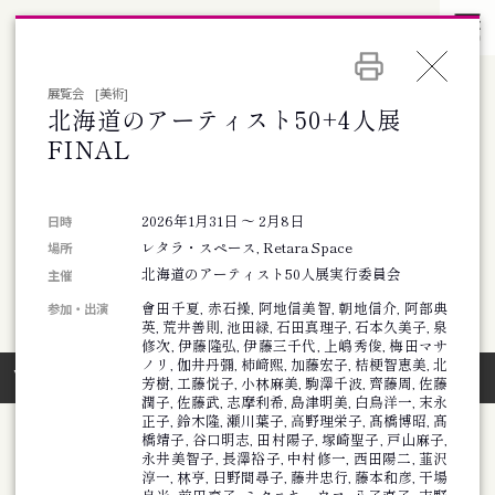
展覧会
[美術]
北海道のアーティスト50+4人展
FINAL
北海道の芸術・文化活動／資
料・書籍のきろく
2026年1月31日 〜 2月8日
日時
レタラ・スペース, Retara Space
場所
芸術・文化活動
資料・書籍
北海道のアーティスト50人展実行委員会
主催
NEW
PAST
情報を絞込む
會田千夏, 赤石操, 阿地信美智, 朝地信介, 阿部典
参加・出演
英, 荒井善則, 池田緑, 石田真理子, 石本久美子, 泉
修次, 伊藤隆弘, 伊藤三千代, 上嶋秀俊, 梅田マサ
ノリ, 伽井丹彌, 柿﨑熙, 加藤宏子, 桔梗智恵美, 北
芸術・文化活動
資料・書籍
Year
芳樹, 工藤悦子, 小林麻美, 駒澤千波, 齊藤周, 佐藤
（イベントインデックス）
（ドキュメントインデックス）
潤子, 佐藤武, 志摩利希, 島津明美, 白鳥洋一, 末永
正子, 鈴木隆, 瀬川葉子, 高野理栄子, 髙橋博昭, 髙
橋靖子, 谷口明志, 田村陽子, 塚崎聖子, 戸山麻子,
2026
永井美智子, 長澤裕子, 中村修一, 西田陽二, 韮沢
公演
雑誌
淳一, 林亨, 日野間尋子, 藤井忠行, 藤本和彦, 干場
札幌交響楽団 第676
イスカーチェリ 45