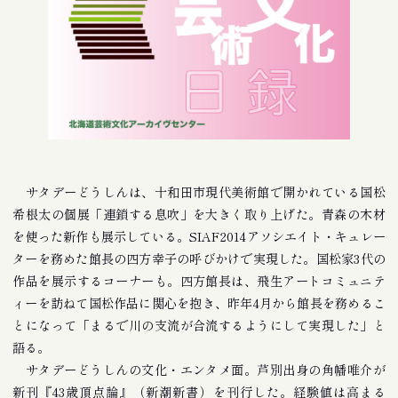
サタデーどうしんは、十和田市現代美術館で開かれている国松
希根太の個展「連鎖する息吹」を大きく取り上げた。青森の木材
を使った新作も展示している。SIAF2014アソシエイト・キュレー
ターを務めた館長の四方幸子の呼びかけで実現した。国松家3代の
作品を展示するコーナーも。四方館長は、飛生アートコミュニテ
ィーを訪ねて国松作品に関心を抱き、昨年4月から館長を務めるこ
とになって「まるで川の支流が合流するようにして実現した」と
語る。
サタデーどうしんの文化・エンタメ面。芦別出身の角幡唯介が
新刊『43歳頂点論』（新潮新書）を刊行した。経験値は高まる