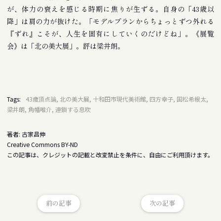
が、体力の衰えを感じる時期に焦りが生ずる。自身の「43歳以
降」は肩の力が抜けた。「モデルプランからちょっとずつ外れる
『ずれ』こそが、人生を固有にしていくのだけどね」。《展覧
会》は「北の美大展」。評は梁井朗。
Tags:
43歳頂点論, 北の美大展, 十和田市現代美術館, 四方幸子, 国松希根太,
梁井朗, 角幡唯介, 連鎖する息吹
著者: 古家昌伸
Creative Commons BY-ND
この記事は、クレジットの記載と改変禁止を条件に、自由にご利用頂けます。
前の記事
次の記事