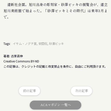
道新社会面。旭川出身の彫刻家・砂澤ビッキの展覧会が、道立
旭川美術館で始まった。「砂澤ビッキとその時代」は来年3月ま
で。
Tags:
イサム・ノグチ賞, 安田侃, 砂澤ビッキ
著者: 古家昌伸
Creative Commons BY-ND
この記事は、クレジットの記載と改変禁止を条件に、自由にご利用頂けます。
前の記事
次の記事
ACAマガジン 一覧へ