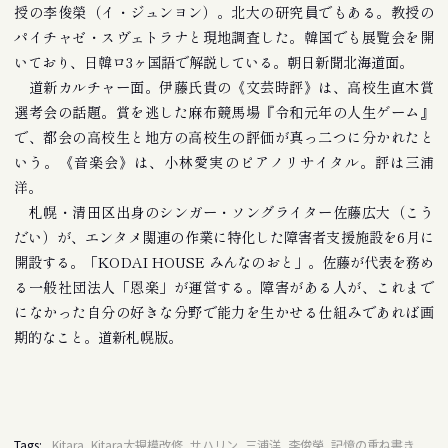
授の李俊榮（イ・ジュンヨン）。北大の研究員でもある。教授の
パイチャゼ・スヴェトラナと現地調査した。韓国でも展覧会を開
いており、日韓ロ3ヶ国語で解説している。朝日新聞北海道面。
道新カルチャー面。伊藤氏貴の《文芸時評》は、高校生直木賞
選考会の話題。賞を逃した麻布競馬場『令和元年の人生ゲーム』
で、都会の高校生と地方の高校生の評価が真っ二つに分かれたと
いう。《音楽会》は、小林愛実のピアノリサイタル。評は三浦
洋。
札幌・清田区出身のシンガー・ソングライター佐藤広大（こう
だい）が、エンタメ関連の作業に特化した障害者支援施設を6月に
開設する。「KODAI HOUSE みんなのおと」。佐藤が代表を務め
る一般社団法人「恩楽」が運営する。障害がある人が、これまで
になかった自分の好きな分野で能力を生かせる仕組みであれば画
期的なこと。道新札幌版。
Tags:
Kitara, Kitara大規模改修, サハリン, 三浦洋, 李俊榮, 記憶の重ね書き,