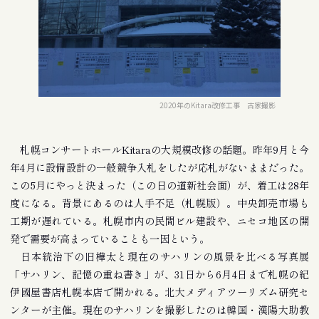
2020年のKitara改修工事 古家撮影
札幌コンサートホールKitaraの大規模改修の話題。昨年9月と今
年4月に設備設計の一般競争入札をしたが応札がないままだった。
この5月にやっと決まった（この日の道新社会面）が、着工は28年
度になる。背景にあるのは人手不足（札幌版）。中央卸売市場も
工期が遅れている。札幌市内の民間ビル建設や、ニセコ地区の開
発で需要が高まっていることも一因という。
日本統治下の旧樺太と現在のサハリンの風景を比べる写真展
「サハリン、記憶の重ね書き」が、31日から6月4日まで札幌の紀
伊國屋書店札幌本店で開かれる。北大メディアツーリズム研究セ
ンターが主催。現在のサハリンを撮影したのは韓国・漢陽大助教