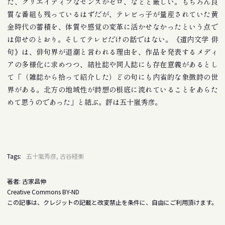
た、クリエイティブなセンスがゼロ、などと厳しい。もちろん良
質な番組も残っているはずだが、テレビっ子が量産されていた黄
金時代の蓄積を、体質や感覚の変革に活かせなかったという点で
は仰せのとおり。そしてテレビだけの話ではない。《道内文学 俳
句》は、俳句界が退潮と言われる理由を、作品を発表するメディ
アの多様化に求めつつ、結社誌や同人誌にも存在意義があるとし
て「（雑誌から拾って紹介した）どの句にも内省的な象徴詩の世
界がある。北方の地域性が詩想の根底に流れていることをあらた
めて思うのであった」と結ぶ。評は五十嵐秀彦。
Tags:
五十嵐秀彦, 古谷経衡
著者: 古家昌伸
Creative Commons BY-ND
この記事は、クレジットの記載と改変禁止を条件に、自由にご利用頂けます。