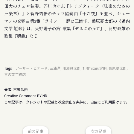
田大のチェロ独奏。芥川也寸志『トリプティーク（弦楽のための
三楽章）』と菅野祐悟のチェロ協奏曲『十六夜』を並べ、シュー
マンの交響曲第3番「ライン」。評は三浦洋。桑原憂太郎の《道内
文学 短歌》は、天野陽子の第1歌集『ぜるぶの丘で』、河野政雄の
歌集『穂叢』など。
Tags:
アーサー・ビナード, 三浦洋, 川瀬賢太郎, 札響hitaru定期, 桑原憂太郎,
言の葉工務店
著者: 古家昌伸
Creative Commons BY-ND
この記事は、クレジットの記載と改変禁止を条件に、自由にご利用頂けます。
前の記事
次の記事