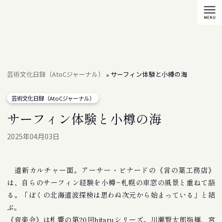
芸術文化日録（AtoCジャーナル）
サーフィン体験と小樽の海
»
芸術文化日録（AtoCジャーナル）
サーフィン体験と小樽の海
2025年04月03日
道新カルチャー面。アーサー・ビナードの《言の葉工務店》
は、自らのサーフィン経験を小樽−札幌の車窓の風景と重ねて語
る。「ぼくの北海道波探検は思わぬ次元から始まっている」と結
ぶ。
《音楽会》は札響の第20回hitaruシリーズ。川瀬賢太郎指揮、宮