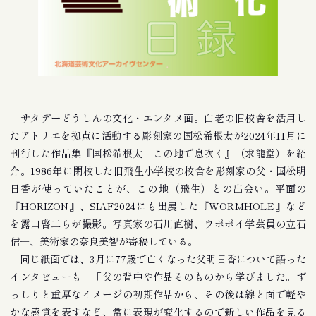
サタデーどうしんの文化・エンタメ面。白老の旧校舎を活用し
たアトリエを拠点に活動する彫刻家の国松希根太が2024年11月に
刊行した作品集『国松希根太 この地で息吹く』（求龍堂）を紹
介。1986年に閉校した旧飛生小学校の校舎を彫刻家の父・国松明
日香が使っていたことが、この地（飛生）との出会い。平面の
『HORIZON』、SIAF2024にも出展した『WORMHOLE』など
を露口啓二らが撮影。写真家の石川直樹、ウポポイ学芸員の立石
信一、美術家の奈良美智が寄稿している。
同じ紙面では、3月に77歳で亡くなった父明日香について語った
インタビューも。「父の背中や作品そのものから学びました。ず
っしりと重厚なイメージの初期作品から、その後は線と面で軽や
かな感覚を表すなど、常に表現が変化するので新しい作品を見る