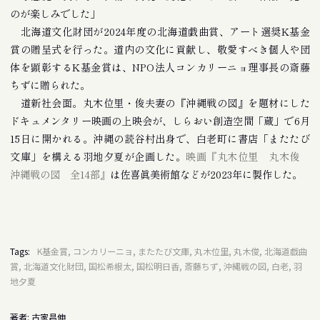
のが楽しみでした」
北海道文化財団が2024年度の北海道戯曲賞、アート選奨K基金
賞の贈呈式を行った。道内の文化に貢献し、敬愛すべき個人や団
体を顕彰するK基金賞は、NPO法人コンカリーニョ理事長の斎藤
ちずに贈られた。
道新社会面。丸木位里・俊夫妻の『沖縄戦の図』を題材にした
ドキュメンタリー映画の上映会が、しらおい創造空間「蔵」で6月
15日に開かれる。沖縄の読谷村出身で、白老町に書店「またたび
文庫」を構える羽地夕夏が企画した。
映画『丸木位里 丸木俊
沖縄戦の図 全14部』
は佐喜眞美術館などが2023年に製作した。
Tags:
K基金賞, コンカリーニョ, またたび文庫, 丸木位里, 丸木俊, 北海道戯曲
賞, 北海道文化財団, 国松希根太, 国松明日香, 斎藤ちず, 沖縄戦の図, 白老, 羽
地夕夏
著者: 古家昌伸