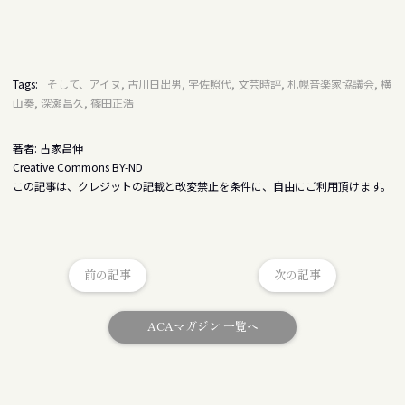
Tags:
そして、アイヌ, 古川日出男, 宇佐照代, 文芸時評, 札幌音楽家協議会, 横
山奏, 深瀬昌久, 篠田正浩
著者: 古家昌伸
Creative Commons BY-ND
この記事は、クレジットの記載と改変禁止を条件に、自由にご利用頂けます。
前の記事
次の記事
ACAマガジン 一覧へ