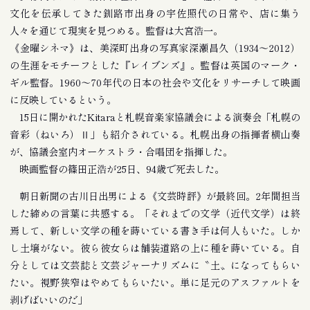
文化を伝承してきた釧路市出身の宇佐照代の日常や、店に集う
人々を通じて現実を見つめる。監督は大宮浩一。
《金曜シネマ》は、美深町出身の写真家深瀬昌久（1934〜2012）
の生涯をモチーフとした『レイブンズ』。監督は英国のマーク・
ギル監督。1960〜70年代の日本の社会や文化をリサーチして映画
に反映しているという。
15日に開かれたKitaraと札幌音楽家協議会による演奏会「札幌の
音彩（ねいろ）Ⅱ」も紹介されている。札幌出身の指揮者横山奏
が、協議会室内オーケストラ・合唱団を指揮した。
映画監督の篠田正浩が25日、94歳で死去した。
朝日新聞の古川日出男による《文芸時評》が最終回。2年間担当
した締めの言葉に共感する。「それまでの文学（近代文学）は終
焉して、新しい文学の種を蒔いている書き手は何人もいた。しか
し土壌がない。彼ら彼女らは舗装道路の上に種を蒔いている。自
分としては文芸誌と文芸ジャーナリズムに〝土〟になってもらい
たい。視野狭窄はやめてもらいたい。単に足元のアスファルトを
剥げばいいのだ」