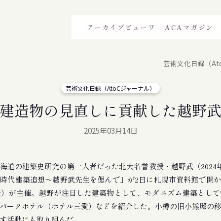
アーカイブビューワ
ACAマガジン
芸術文化日録（At
芸術文化日録（AtoCジャーナル）
建造物の見直しに貢献した越野
2025年03月14日
道の建築史研究の第一人者だった北大名誉教授・越野武（2024年
時代建築追想〜越野武先生を偲んで」が2日に札幌市資料館で開
表）が主催。越野が注目した建築物として、モダニズム建築として
パークホテル（ホテル三愛）などを紹介した。小樽の旧小熊邸の
す活動にも取り組んだ。