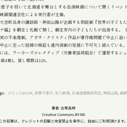
恵子を招いて北海道を舞台とする出演映画について聞くイベントが
映画関連会社による実行委が主催。
大空町出身の講談師・神田山陽が企画する朗読劇『世界の子どもた
ナ編』を網走と札幌で開く。網走市内の子どもたちが出演する。
実の不条理劇。アガサ・クリスティ作品が著作権問題で中止に追
中止に至った経緯の検証も道内演劇の発展に不可欠と結んでいる
には、ワーカーズコレクティブ（労働者協同組合）で運営するシ
南4東3。貸し棚数は129。
gs:
ぷらっとBOOK, 倍賞千恵子, 北八劇場, 北海道建築研究会, 神田山陽, 越
著者: 古家昌伸
Creative Commons BY-ND
この記事は、クレジットの記載と改変禁止を条件に、自由にご利用頂けます