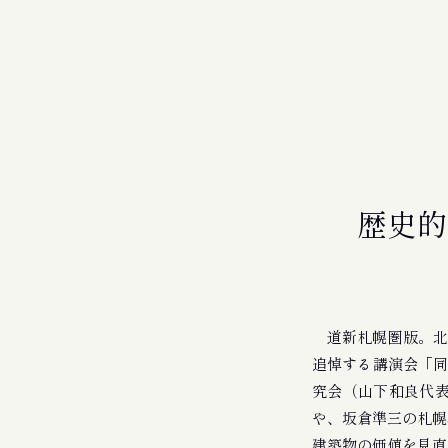
歴史的
道新札幌圏版。北海
追悼する講演会「同
究会（山下和良代
や、坂倉準三の札幌
建築物の価値を見直