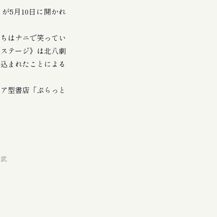
5月10日に開かれ
ちはナニで笑ってい
《ステージ》は北八劇
い込まれたことによる
。
ェア型書店「ぷらっと
野武
。