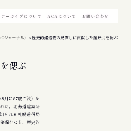
アーカイブについて
ACAについて
お問い合わせ
oCジャーナル）
歴史的建造物の見直しに貢献した越野武を偲ぶ
»
武を偲ぶ
8月に87歳で没）を
かれた。北海道建築研
知られる札幌逓信局
移築保存など、歴史的