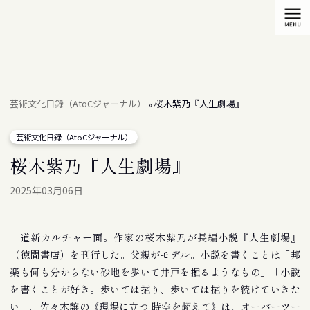
芸術文化日録（AtoCジャーナル）
桜木紫乃『人生劇場』
»
芸術文化日録（AtoCジャーナル）
桜木紫乃『人生劇場』
2025年03月06日
道新カルチャー面。作家の桜木紫乃が長編小説『人生劇場』
（徳間書店）を刊行した。父親がモデル。小説を書くことは「邦
楽も何も分からない砂地を歩いて井戸を掘るようなもの」「小説
を書くことが好き。歩いては掘り、歩いては掘りを続けていきた
い」。佐々木譲の《現場に立つ 時空を超えて》は、オーバーツー