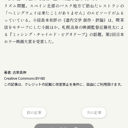
リズム問題。スペイン北部のバスク地方で訪ねたレストランの
「ヘミングウェイは来たことがありません」のエピソードがふる
っていている。小田島本有評の《道内文学 創作・評論》は、喫茶
店をモチーフにした小説ほか。札幌出身の映画監督近藤亮太によ
る『ミッシング・チャイルド・ビデオテープ』の話題。第2回日本
ホラー映画大賞を受賞した。
著者: 古家昌伸
Creative Commons BY-ND
この記事は、クレジットの記載と改変禁止を条件に、自由にご利用頂けます。
前の記事
次の記事