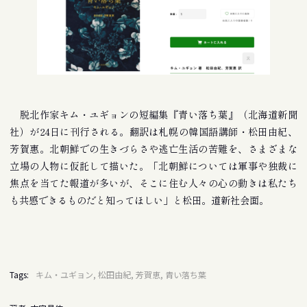
脱北作家キム・ユギョンの短編集『青い落ち葉』（北海道新聞
社）が24日に刊行される。翻訳は札幌の韓国語講師・松田由紀、
芳賀惠。北朝鮮での生きづらさや逃亡生活の苦難を、さまざまな
立場の人物に仮託して描いた。「北朝鮮については軍事や独裁に
焦点を当てた報道が多いが、そこに住む人々の心の動きは私たち
も共感できるものだと知ってほしい」と松田。道新社会面。
Tags:
キム・ユギョン, 松田由紀, 芳賀恵, 青い落ち葉