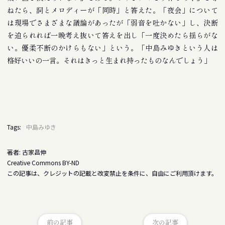
ねたら、詞とメロディーが「同時」と答えた。「夜会」について
は現場でさまざまな議論があったが「弱音を吐かない」し、決断
を迫られれば一晩考え抜いて答えを出し「一度決めたら揺らがな
い。優柔不断のかけらもない」という。「中島みゆきという人は
格好いいの一言。それはきっと生まれ持ったものなんでしょう」
Tags:
中島みゆき
著者: 古家昌伸
Creative Commons BY-ND
この記事は、クレジットの記載と改変禁止を条件に、自由にご利用頂けます。
前の記事
次の記事