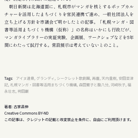
朝日新聞は北海道面に、札幌市がマンガを核とするポップカル
チャーを活用したまちづくりを官民連携で進め、一般社団法人を
立ち上げる方針を市議会で明かしたとの記事。「札幌マンガ・図
書等活用まちづくり機構（仮称）」の名称はいかにも行政だが、
マンガライブラリーの実証実験、企画展、ワークショプなどを5年
間にわたって試行する。常設展示は考えていないとのこと。
Tags:
アイヌ遺骨, グランディ, シークレット歌劇團, 再審, 天内重樹, 安田菜津
記, 札幌マンガ・図書等活用まちづくり機構, 森田繁子と腹八分, 河﨑秋子, 福
永壮志, 袴田巌
著者: 古家昌伸
Creative Commons BY-ND
この記事は、クレジットの記載と改変禁止を条件に、自由にご利用頂けます。