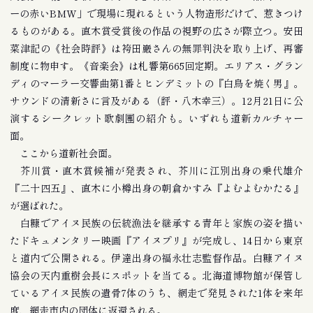
ーの赤いBMW」で現場に現れるという人物造形だけで、惹きつけ
るものがある。直木賞受賞後の作品の視野の広さが際立つ。安田
菜津記の《社会時評》は袴田巌さんの無罪判決を取り上げ、再審
制度に物申す。《音楽会》は札響第665回定期。エリアス・グラン
ディのマーラー交響曲第1番とヒンデミットの『白鳥を焼く男』。
サウンドの清新さに言及がある（評・八木幸三）。12月21日に公
演するシークレット歌劇團の紹介も。いずれも道新カルチャー
面。
ここから道新社会面。
芥川賞・直木賞候補が発表され、芥川に江別出身の乗代雄介
『二十四五』、直木に小樽出身の朝倉かすみ『よむよむかたる』
が選ばれた。
白糠でアイヌ民族の伝統漁法を継承する青年と家族の姿を描い
たドキュメンタリー映画『アイヌプリ』が完成し、14日から東京
と道内で公開される。伊達出身の福永壮志監督作品。白糠アイヌ
協会の天内重樹会長にスポットを当てる。北海道博物館が保管し
ているアイヌ民族の遺骨7体のうち、網走で発見された1体を来年
度、網走市内の団体に返還される。