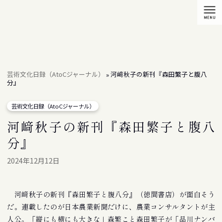
芸術文化日録（AtoCジャーナル）
河﨑秋子の新刊『森田繁子と腹八
»
分』
芸術文化日録（AtoCジャーナル）
河﨑秋子の新刊『森田繁子と腹八
分』
2024年12月12日
河﨑秋子の新刊『森田繁子と腹八分』（徳間書店）が面白そう
だ。連載したのが日本農業新聞だけに、農業コンサルタントが主
人公。「縦にも横にも大きな」森繁こと森田繁子が「品川ナンバ