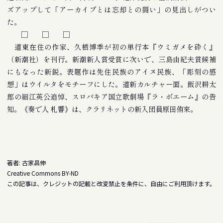
ズアップして「アーカイブとは忘却との闘い」の見出しがつい
た。
□ □ □
道東在住の作家、久栖博季が初の単行本『ウミガメを砕く』
（新潮社）を刊行。新潮新人賞受賞に次いで、三島由紀夫賞候補
にもなった新鋭。表題作は先住民族のアイヌ民族、「彫刻の感
想」はウイルタをモチーフにした。道新カルチャー面。飯沢耕太
郎の細江英公追悼、スロバキア国立歌劇場『ラ・ボエーム』の告
知。《奏で人 札響》は、クラリネットの新入団員原田侑來。
著者: 古家昌伸
Creative Commons BY-ND
この記事は、クレジットの記載と改変禁止を条件に、自由にご利用頂けます。