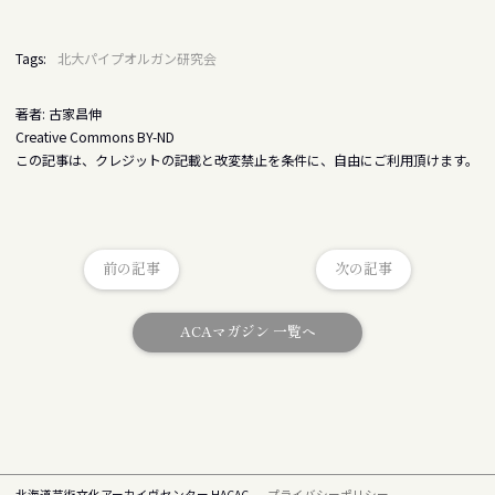
Tags:
北大パイプオルガン研究会
著者: 古家昌伸
Creative Commons BY-ND
この記事は、クレジットの記載と改変禁止を条件に、自由にご利用頂けます。
前の記事
次の記事
ACAマガジン 一覧へ
北海道芸術文化アーカイヴセンター HACAC
プライバシーポリシー