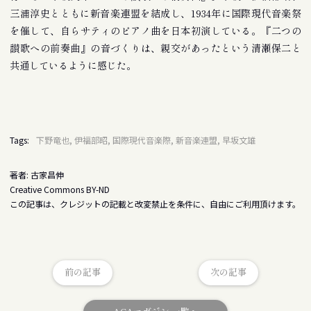
三浦淳史とともに新音楽連盟を結成し、1934年に国際現代音楽祭
を催して、自らサティのピアノ曲を日本初演している。『二つの
讃歌への前奏曲』の音づくりは、親交があったという清瀬保二と
共通しているように感じた。
Tags:
下野竜也, 伊福部昭, 国際現代音楽際, 新音楽連盟, 早坂文雄
著者: 古家昌伸
Creative Commons BY-ND
この記事は、クレジットの記載と改変禁止を条件に、自由にご利用頂けます。
前の記事
次の記事