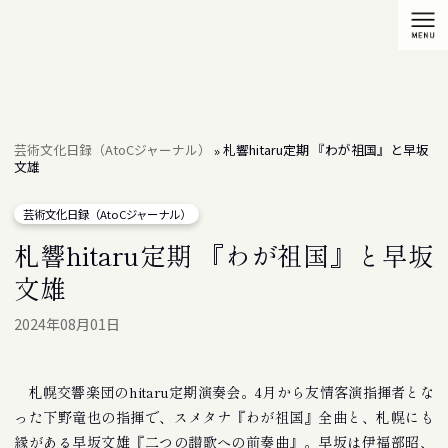
芸術文化日録（AtoCジャーナル）
札響hitaru定期 『わが祖国』と早坂
»
文雄
芸術文化日録（AtoCジャーナル）
札響hitaru定期 『わが祖国』と早坂
文雄
2024年08月01日
札幌交響楽団のhitaru定期演奏会。4月から友情客演指揮者とな
った下野竜也の指揮で、スメタナ『わが祖国』全曲と、札幌にも
縁がある早坂文雄『二つの讃歌への前奏曲』。早坂は伊福部昭、