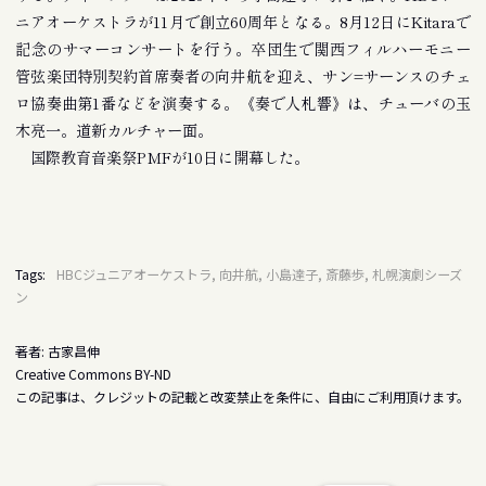
ニアオーケストラが11月で創立60周年となる。8月12日にKitaraで
記念のサマーコンサートを行う。卒団生で関西フィルハーモニー
管弦楽団特別契約首席奏者の向井航を迎え、サン=サーンスのチェ
ロ協奏曲第1番などを演奏する。《奏で人札響》は、チューバの玉
木亮一。道新カルチャー面。
国際教育音楽祭PMFが10日に開幕した。
Tags:
HBCジュニアオーケストラ, 向井航, 小島達子, 斎藤歩, 札幌演劇シーズ
ン
著者: 古家昌伸
Creative Commons BY-ND
この記事は、クレジットの記載と改変禁止を条件に、自由にご利用頂けます。