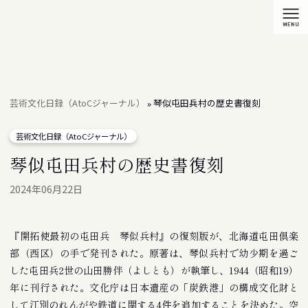
芸術文化日録（AtoCジャーナル）
琴似屯田兵村の歴史書復刻
»
芸術文化日録（AtoCジャーナル）
琴似屯田兵村の歴史書復刻
2024年06月22日
『開拓使最初の屯田兵 琴似兵村』の復刻版が、北海道屯田倶楽
部（西区）の手で発刊された。原著は、琴似兵村で幼少期を過ご
した屯田兵2世の山田勝伴（よしとも）が執筆し、1944（昭和19）
年に刊行された。文化庁は日本遺産の「炭鉄港」の構成文化財と
して江別のれんがや鉄道に関する4件を追加することを決めた。空