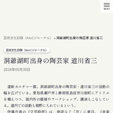
芸術文化日録（AtoCジャーナル）
洞爺湖町出身の陶芸家 道川省三
»
芸術文化日録（AtoCジャーナル）
洞爺湖町出身の陶芸家 道川省三
2024年05月30日
道新カルチャー面。洞爺湖町出身の陶芸家・道川省三が活動の
幅を広げている。愛知県瀬戸市と静岡県島田市川根町にアトリエ
を構えつつ、国内外の個展やワークショップ、講演もこなしてい
る。道内での活動も視野に入れているという。
伊藤氏貴の《文芸時評》は、朗読など「声」に着目。《音楽