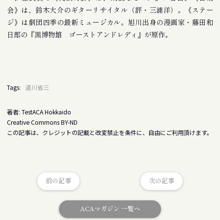
会》は、鈴木大介のギターリサイタル（評・三浦洋）。《ステー
ジ》は劇団四季の最新ミュージカル。旭川出身の漫画家・藤田和
日郎の『黒博物館 ゴーストアンドレディ』が原作。
Tags:
道川省三
著者: TestACA Hokkaido
Creative Commons BY-ND
この記事は、クレジットの記載と改変禁止を条件に、自由にご利用頂けます。
前の記事
次の記事
ACAマガジン 一覧へ