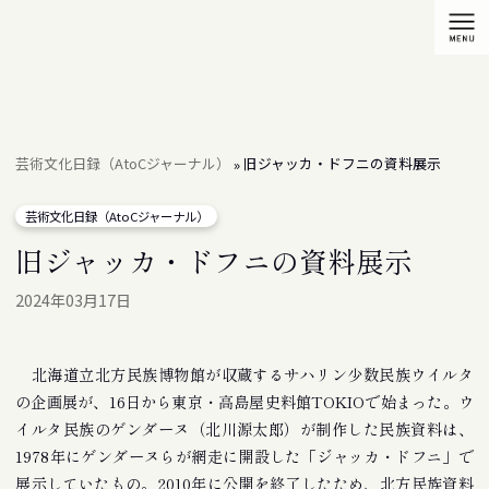
芸術文化日録（AtoCジャーナル）
旧ジャッカ・ドフニの資料展示
»
芸術文化日録（AtoCジャーナル）
旧ジャッカ・ドフニの資料展示
2024年03月17日
北海道立北方民族博物館が収蔵するサハリン少数民族ウイルタ
の企画展が、16日から東京・高島屋史料館TOKIOで始まった。ウ
イルタ民族のゲンダーヌ（北川源太郎）が制作した民族資料は、
1978年にゲンダーヌらが網走に開設した「ジャッカ・ドフニ」で
展示していたもの。2010年に公開を終了したため、北方民族資料