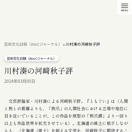
芸術文化日録（AtoCジャーナル）
川村湊の河﨑秋子評
»
芸術文化日録（AtoCジャーナル）
川村湊の河﨑秋子評
2024年03月05日
文芸評論家・川村湊による河﨑秋子評。『ともぐい』は〈人間
と熊との葛藤よりも、「熊爪」の人間社会における立場や地位に
目を注いでいることが、この作品を原型の「熊爪譚」より一回り
以上も作品世界を拡充させている〉。北海道の風土に根ざしなが
らも、〈北海道（風土）を超える文学を、河﨑秋子に期待するこ