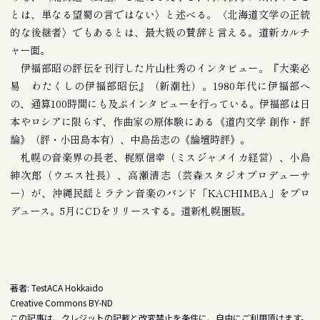
とは、単なる望蜀の言ではない〉と述べる。〈北海道文学の正統
的な後継者〉でもあるとは、最大級の賛辞と言える。道新カルチ
ャー面。
伊福部昭の評伝を刊行した片山杜秀のインタビュー。『大楽必
易 わたくしの伊福部昭伝』（新潮社）。1980年代に伊福部へ
の、通算100時間にも及ぶインタビューを行っている。伊福部は日
本やロシアに限らず、作曲家の原体験にある《道内文学 創作・評
論》（評・小田島本有）、中島岳志の《論壇時評》。
札幌の音楽界の長老、梶原信幸（ミスジャメイカ経営）、小島
紳次郎（ウエス社長）、高瀬清志（芸森スタジオプロデューサ
ー）が、沖縄民謡とラテン音楽のバンド「KACHIMBA」をプロ
デュース。5月にCDをリリースする。道新札幌圏版。
著者: TestACA Hokkaido
Creative Commons BY-ND
この記事は、クレジットの記載と改変禁止を条件に、自由にご利用頂けます。