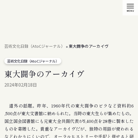
芸術文化日録（AtoCジャーナル）
東大闘争のアーカイヴ
»
芸術文化日録（AtoCジャーナル）
東大闘争のアーカイヴ
2024年02月18日
道外の話題。昨年、1960年代の東大闘争のビラなど資料約6
,500点が東大文書館に納められた。当時の東大生らが集めたもの。
国立国会図書館にも元東大全共闘代表が5,400点を28巻に製本した
ものを寄贈した。貴重なアーカイヴだが、独特の用語が使われる
などわかりにくいので、オーラルヒストリーや手記と併せると研