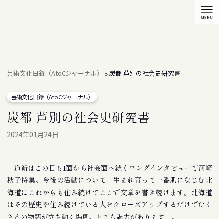
芸術文化日録（AtoCジャーナル）
炭都 芦別の社会史研究書
»
芸術文化日録（AtoCジャーナル）
炭都 芦別の社会史研究書
2024年01月24日
道新はこの日も1面から社会面へ続くロングインタビューで河﨑
秋子特集。今後の活動について「生まれ育って一番肌になじむ北
海道にこれからも住み続けてここで文章を書き続けます。北海道
はその歴史や住み続けている人をクローズアップするだけでたく
さんの物語が立ち動く場所。とても魅力があります」。