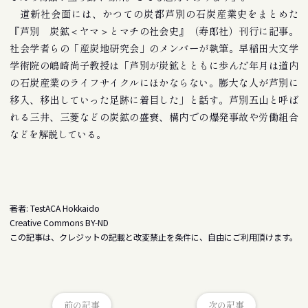
道新社会面には、かつての炭都芦別の石炭産業史をまとめた
『芦別 炭鉱＜ヤマ＞とマチの社会史』（寿郎社）刊行に記事。
社会学者らの「産炭地研究会」のメンバーが執筆。早稲田大文学
学術院の嶋崎尚子教授は「芦別が炭鉱とともに歩んだ年月は道内
の石炭産業のライフサイクルにほかならない。膨大な人が芦別に
移入、移出していった足跡に着目した」と話す。芦別五山と呼ば
れる三井、三菱などの炭鉱の盛衰、構内での爆発事故や労働組合
などを解説している。
著者: TestACA Hokkaido
Creative Commons BY-ND
この記事は、クレジットの記載と改変禁止を条件に、自由にご利用頂けます。
前の記事
次の記事