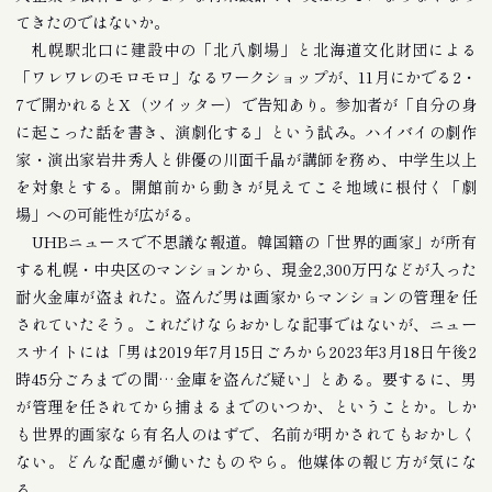
てきたのではないか。
札幌駅北口に建設中の「北八劇場」と北海道文化財団による
「ワレワレのモロモロ」なるワークショップが、11月にかでる2・
7で開かれるとX（ツイッター）で告知あり。参加者が「自分の身
に起こった話を書き、演劇化する」という試み。ハイバイの劇作
家・演出家岩井秀人と俳優の川面千晶が講師を務め、中学生以上
を対象とする。開館前から動きが見えてこそ地域に根付く「劇
場」への可能性が広がる。
UHBニュースで不思議な報道。韓国籍の「世界的画家」が所有
する札幌・中央区のマンションから、現金2,300万円などが入った
耐火金庫が盗まれた。盗んだ男は画家からマンションの管理を任
されていたそう。これだけならおかしな記事ではないが、ニュー
スサイトには「男は2019年7月15日ごろから2023年3月18日午後2
時45分ごろまでの間…金庫を盗んだ疑い」とある。要するに、男
が管理を任されてから捕まるまでのいつか、ということか。しか
も世界的画家なら有名人のはずで、名前が明かされてもおかしく
ない。どんな配慮が働いたものやら。他媒体の報じ方が気にな
る。