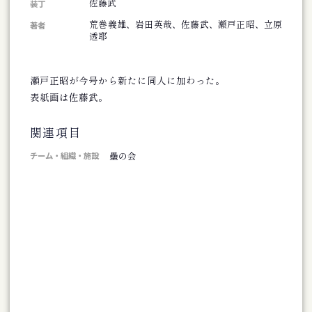
回定期演奏会
号 （SFファンジン
佐藤武
装丁
復刊16号）
公演
荒巻義雄、岩田英哉、佐藤武、瀬戸正昭、立原
著者
札幌交響楽団 第675
透耶
定期演奏会
公演
札幌交響楽団 第674
瀬戸正昭が今号から新たに同人に加わった。
回定期演奏会
表紙画は佐藤武。
展覧会
北海道のアーティス
関連項目
ト50+4人展 FINAL
壘の会
チーム・組織・施設
2025
公演
文書・図像類
劇団ホイコーロー企
劇団ホイコーロー企
画旗揚げ公演 思し
画旗揚げ公演 思し
召しより米の飯
召しより米の飯 フラ
イヤー
公演
演劇集団シベリア基
図書
地第９回公演 そし
書棚から歌を 2021-
て、またリンドウの
2025
花が咲く
文書・図像類