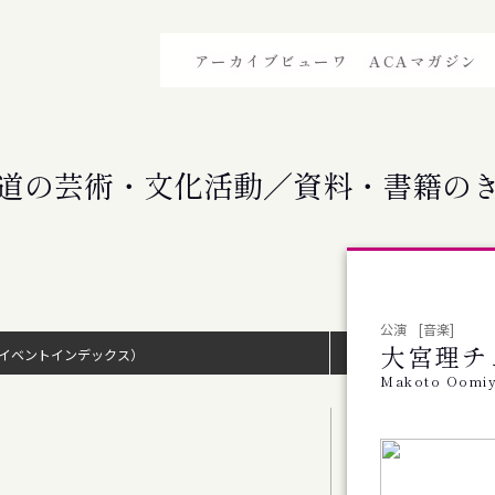
アーカイブビューワ
ACAマガジン
道の芸術・文化活動／資料・書籍の
公演
[⾳楽]
大宮理チ
イベントインデックス）
Makoto Oomiy
雑誌
イスカーチェリ 4