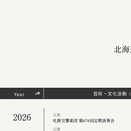
北海
芸術・文化活動
Year
（
2026
公演
札幌交響楽団 第676回定期演奏会
公演