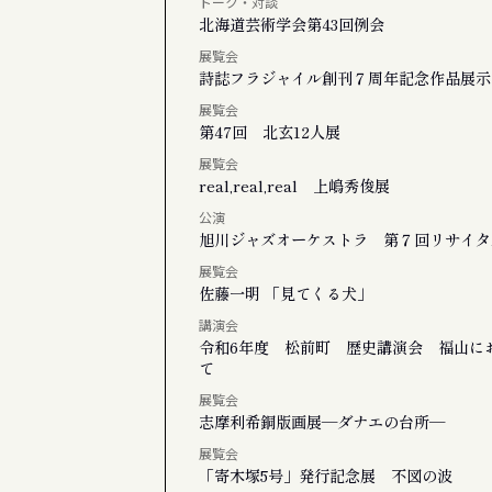
トーク・対談
北海道芸術学会第43回例会
展覧会
詩誌フラジャイル創刊７周年記念作品展示
展覧会
第47回 北玄12人展
展覧会
real,real,real 上嶋秀俊展
公演
旭川ジャズオーケストラ 第７回リサイタ
展覧会
佐藤一明 「見てくる犬」
講演会
令和6年度 松前町 歴史講演会 福山に
て
展覧会
志摩利希銅版画展―ダナエの台所―
展覧会
「寄木塚5号」発行記念展 不図の波