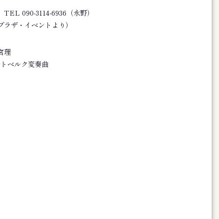
L 090-3114-6936（永野）
 知ってほしい、こんな旭川―珠玉の郷土史エピソード集―
プラザ・イベントより）
宮理
ゴルトベルク変奏曲
ヴのすすめ ACAライブラリ001
ダイナミズム 2024図録
ティスト・サポートプログラムⅠ〉カンマーフィルハーモニー札幌 特
音楽のステキな関係 Part 2 チラシ
てのアート「冬展」DM
ーイヤー ピアニスト作曲家たちのコラージュで祝う、新年の幕開け
アーティストとミュージアムが読み直す、Hokkaido」DM