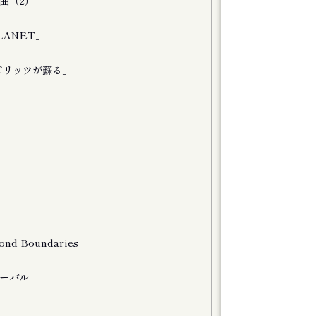
曲（2）
LANET」
スピリッツが蘇る」
nd Boundaries
ーバル