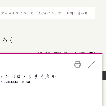
アーカイブについて
ACAについて
お問い合わせ
きろく
芸術・文化活動
資料・書籍
NEW
PAST
情報を絞込む
ェンバロ・リサイタル
資料・書籍
（ドキュメントインデックス）
a Cembalo Ricital
5号 （SFファンジン復刊16号）