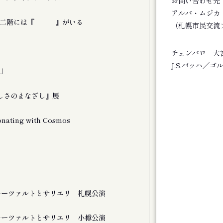
お問い合わせ先
アルバ・ムジカ TE
図書
チの二階には『 』がいる
旭川叢書第３７巻
（札幌市民交流
雑誌
麓 30号
チェンバロ 大
図書
J.S.バッハ／
」
芸術・文化アーカイ
図書
しさのまなざし』展
フラット・アンド・
文書・図像類
ating with Cosmos
〈Kitaraアー
別演奏会 バレエと
文書・図像類
ライフワークとし
文書・図像類
Kitaraのニュ
チラシ
モーツァルトとサリエリ 札幌公演
文書・図像類
特別展「星の瞬間 
モーツァルトとサリエリ 小樽公演