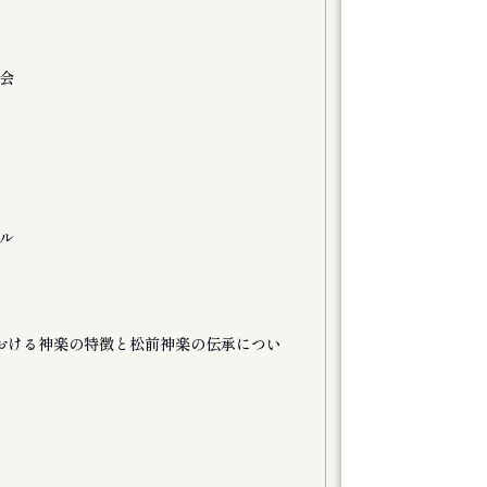
雑誌
河108 40号 20
文書・図像類
会
詩誌フラジャイル
文書・図像類
旭川ジャズオーケ
文書・図像類
Chick Core
雑誌
ル
麓 29号
文書・図像類
音楽会「第10回
図書
おける神楽の特徴と松前神楽の伝承につい
きりんのうた
図書
世界の起源の泉
文書・図像類
演劇集団シベリア
図書