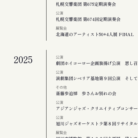
札幌交響楽団 第675定期演奏会
公演
札幌交響楽団 第674回定期演奏会
展覧会
北海道のアーティスト50+4人展 FINAL
2025
公演
劇団ホイコーロー企画旗揚げ公演 思し召
公演
演劇集団シベリア基地第９回公演 そして
その他
斎藤歩追悼 歩さんお別れの会
公演
アジアンジャズ・クリエイティブコンサート
公演
旭川ジャズオーケストラ第８回リサイタル
展覧会