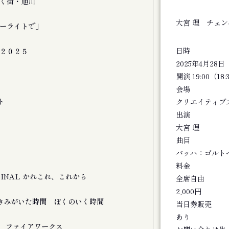
く街・旭川
旭川ジャズオーケ
電子資料
大宮 理 チェ
ーライトで」
〈ONJQ - 大
雑誌
日時
２０２５
札幌文学 95号
2025年4月28
雑誌
イスカーチェリ 4
開演 19:00（18
会場
電子資料
ト
〈小松美羽 祈り 宿る -
クリエイティブ
出演
電子資料
〈安部公房展 | 
大宮 理
曲目
図書
旭川文学資料館図
バッハ：ゴルト
料金
図書
FINAL かれこれ、これから
旭川文学資料友の
全席自由
2,000円
図書
演 きみがいた時間 ぼくのいく時間
日本サブカルチャ
当日券販売
あり
図書
公演 ファイアワークス
北海道俳句年鑑 2