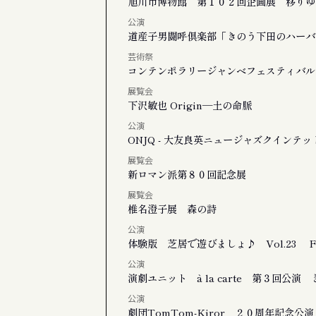
旭川市博物館 第１０２回企画展 移りゆ
公演
道産子男闘呼倶楽部「きのう下田のハーバ
芸術祭
コンテンポラリージャンベフェスティバル
展覧会
下沢敏也 Origin―土の命脈
公演
ONJQ - 大友良英ニュージャズクインテッ
展覧会
新ロマン派第８０回記念展
展覧会
椎名澄子展 森の詩
公演
体験版 芝居で遊びましょ♪ Vol.23 
公演
演劇ユニット à la carte 第３回公
公演
劇団TomTom-Kiror ２０周年記念