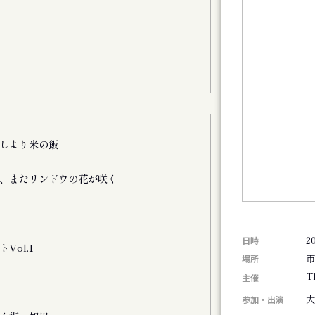
文書・図像類
しより米の飯
劇団ホイコーロー
図書
、またリンドウの花が咲く
書棚から歌を 2021-
文書・図像類
演劇集団シベリア
図書
2
日時
Vol.1
札幌美術展「下沢敏
市
場所
文書・図像類
T
主催
斎藤歩追悼 歩さ
参加・出演
文書・図像類