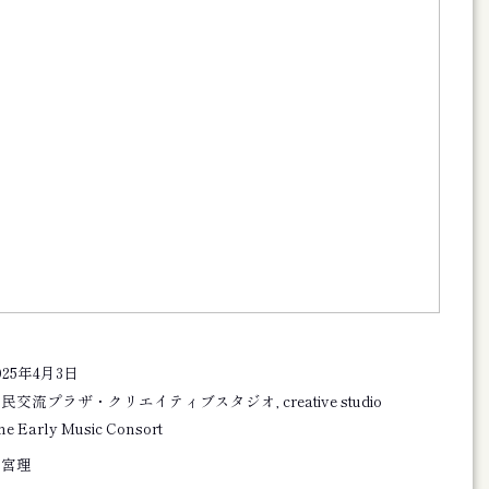
企画旗揚げ公演 思し召しより米の飯 フライヤー
2025
基地第９回公演 そして、またリンドウの花が咲く フライヤー
025年4月3日
也 Origin―土の命脈」図録
民交流プラザ・クリエイティブスタジオ, creative studio
he Early Music Consort
んお別れの会 フライヤー
大宮理