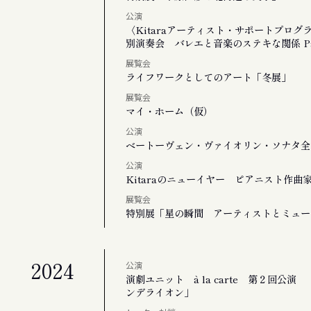
公演
〈Kitaraアーティスト・サポートプロ
別演奏会 バレエと音楽のステキな関係 Par
展覧会
ライフワークとしてのアート「冬展」
展覧会
マイ・ホーム（仮）
公演
ベートーヴェン・ヴァイオリン・ソナタ全
公演
Kitaraのニューイヤー ピアニスト作
展覧会
特別展「星の瞬間 アーティストとミュージ
2024
公演
演劇ユニット à la carte 第２回
ンデライオン」