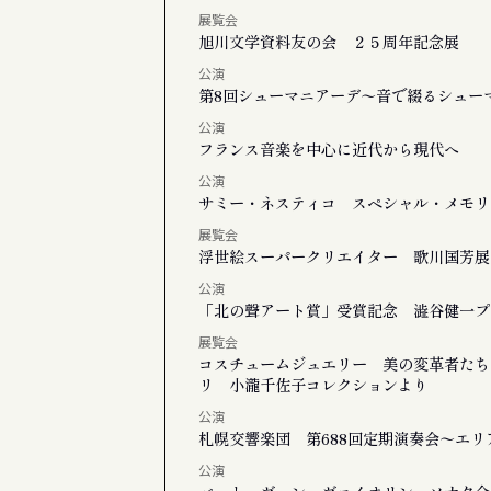
展覧会
旭川文学資料友の会 ２５周年記念展
公演
第8回シューマニアーデ〜音で綴るシュー
公演
フランス音楽を中心に近代から現代へ
公演
サミー・ネスティコ スペシャル・メモリ
展覧会
浮世絵スーパークリエイター 歌川国芳展
公演
「北の聲アート賞」受賞記念 澁谷健一プ
展覧会
コスチュームジュエリー 美の変革者たち
リ 小瀧千佐子コレクションより
公演
札幌交響楽団 第688回定期演奏会〜エ
公演