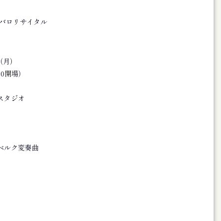
ストラ第８回リサイタル フライヤー
ンバロリサイタル
友良英ニュージャズクインテット〉フライヤー
日（月）
4号 （SFファンジン復刊15号）
:30開場）
 Sacred Nexus: Resonating with Cosmos〉 フライヤー
スタジオ
21世紀文学の基軸〉 フライヤー
録 旭川ゆかりの文学
ベルク変奏曲
会２５周年記念誌 文縁 ２５年の歩み
ーと危機 死と恐怖の表象史
025年版