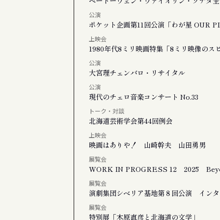
ベートーヴェン・ヴァイオリン・ソナタ全
公演
ポケット企画第11回公演「わが星 OUR P
上映会
1980年代8ミリ映画特集「8ミリ映像の
公演
大宮理チェンバロ・リサイタル
公演
現代のチェロ音楽コンサート No.33
トーク・対談
北海道芸術学会第44回例会
上映会
映画はありや！ 山崎幹夫 山田勇男
展覧会
WORK IN PROGRESS 12 2025 Beyo
展覧会
演劇集団シベリア基地第８回公演 インタ
展覧会
特別展「木原直彦と北海道の文学」