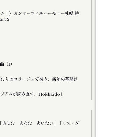
グラムⅠ〉カンマーフィルハーモニー札幌 特
t 2
曲（1）
曲家たちのコラージュで祝う、新年の幕開け
アムが読み直す、Hokkaido」
文書・図像類
公演 「あした あなた あいたい」「ミス・ダ
演劇ユニット à 
ンデライオン」フ