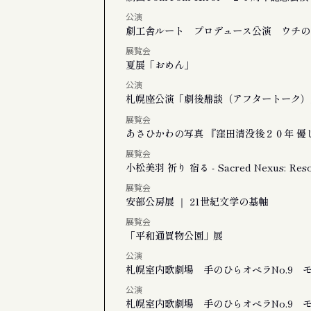
公演
劇工舎ルート プロデュース公演 ウ
展覧会
夏展「おめん」
公演
札幌座公演「劇後鼎談（アフタートーク）
展覧会
あさひかわの写真 『窪田清没後２０年 優
展覧会
小松美羽 祈り 宿る - Sacred Nexus: Reson
展覧会
安部公房展 ｜ 21世紀文学の基軸
展覧会
「平和通買物公園」展
公演
札幌室内歌劇場 手のひらオペラNo.9 
公演
札幌室内歌劇場 手のひらオペラNo.9 