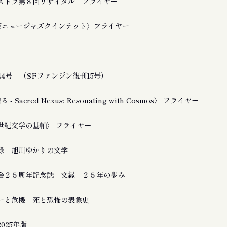
ストラ第８回リサイタル フライヤー
友良英ニュージャズクインテット〉フライヤー
4号 （SFファンジン復刊15号）
 Sacred Nexus: Resonating with Cosmos〉 フライヤー
21世紀文学の基軸〉 フライヤー
録 旭川ゆかりの文学
会２５周年記念誌 文縁 ２５年の歩み
ーと危機 死と恐怖の表象史
025年版