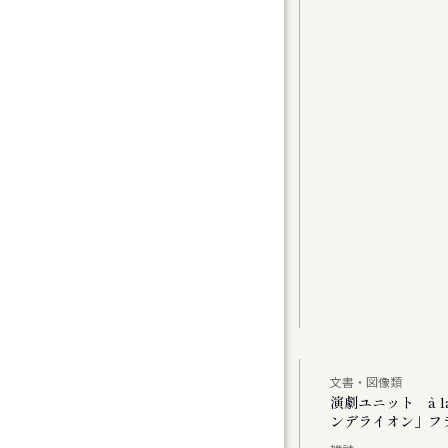
グラムⅠ〉カンマーフィルハーモニー札幌 特
t 2
曲（1）
曲家たちのコラージュで祝う、新年の幕開け
アムが読み直す、Hokkaido」
文書・図像類
公演 「あした あなた あいたい」「ミス・ダ
演劇ユニット à 
ンデライオン」フ