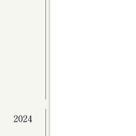
公演
〈Kitaraアーティスト・サポートプロ
別演奏会 バレエと音楽のステキな関係 Par
展覧会
ライフワークとしてのアート「冬展」
展覧会
マイ・ホーム（仮）
公演
ベートーヴェン・ヴァイオリン・ソナタ全
公演
Kitaraのニューイヤー ピアニスト作
展覧会
特別展「星の瞬間 アーティストとミュージ
2024
公演
演劇ユニット à la carte 第２回
ンデライオン」