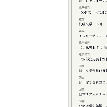
く街・旭川
旭川ジャズオーケ
電子資料
ーライトで」
〈ONJQ - 大
雑誌
２０２５
札幌文学 95号
雑誌
イスカーチェリ 4
電子資料
ト
〈小松美羽 祈り 宿る -
電子資料
〈安部公房展 | 
図書
旭川文学資料館図
図書
FINAL かれこれ、これから
旭川文学資料友の
図書
演 きみがいた時間 ぼくのいく時間
日本サブカルチャ
図書
公演 ファイアワークス
北海道俳句年鑑 2