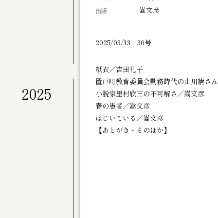
札幌交響楽団 第675定期演奏会
嵩文彦
出版
公演
札幌交響楽団 第674回定期演奏会
2025/03/13 30号
展覧会
北海道のアーティスト50+4人展 FINAL
紙衣／吉田礼子
置戸町教育委員会勤務時代の山川精さん
2025
公演
小説家里村欣三の不可解さ／嵩文彦
劇団ホイコーロー企画旗揚げ公演 思し召
春の愚者／嵩文彦
公演
はじいている／嵩文彦
演劇集団シベリア基地第９回公演 そして
【あとがき・そのほか】
その他
斎藤歩追悼 歩さんお別れの会
公演
アジアンジャズ・クリエイティブコンサート
公演
旭川ジャズオーケストラ第８回リサイタル
展覧会