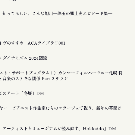
 知ってほしい、こんな旭川―珠玉の郷土史エピソード集―
ヴのすすめ ACAライブラリ001
ダイナミズム 2024図録
ティスト・サポートプログラムⅠ〉カンマーフィルハーモニー札幌 特
音楽のステキな関係 Part 2 チラシ
てのアート「冬展」DM
ーイヤー ピアニスト作曲家たちのコラージュで祝う、新年の幕開け
アーティストとミュージアムが読み直す、Hokkaido」DM