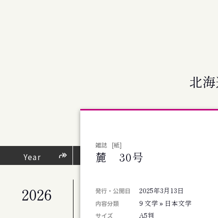
北海
雑誌
[紙]
麓 30号
芸術・文化活動
Year
（
2026
2025年3月13日
公演
発行・公開日
札幌交響楽団 第676回定期演奏会
9 文学 » 日本文学
内容分類
公演
A5判
サイズ