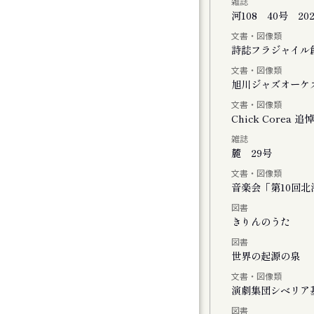
雑誌
河108 40号 20
文書・図像類
会
詩誌フラジャイル
文書・図像類
旭川ジャズオーケ
文書・図像類
Chick Core
雑誌
ル
麓 29号
文書・図像類
音楽会「第10回
図書
おける神楽の特徴と松前神楽の伝承につい
きりんのうた
図書
世界の起源の泉
文書・図像類
演劇集団シベリア
図書