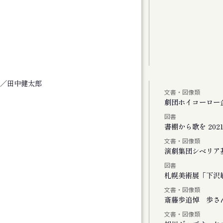
／田中健太郎
文書・図像類
しより米の飯
劇団ホイコーロー
図書
、またリンドウの花が咲く
書棚から歌を 2021-
文書・図像類
演劇集団シベリア
図書
Vol.1
札幌美術展「下沢敏
文書・図像類
斎藤歩追悼 歩さ
文書・図像類