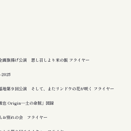
企画旗揚げ公演 思し召しより米の飯 フライヤー
2025
基地第９回公演 そして、またリンドウの花が咲く フライヤー
也 Origin―土の命脈」図録
んお別れの会 フライヤー