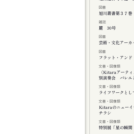
図書
チの二階には『 』がいる
旭川叢書第３７巻
雑誌
麓 30号
図書
」
芸術・文化アーカイ
図書
しさのまなざし』展
フラット・アンド・
文書・図像類
ating with Cosmos
〈Kitaraアー
別演奏会 バレエと
文書・図像類
ライフワークとし
文書・図像類
Kitaraのニュ
チラシ
モーツァルトとサリエリ 札幌公演
文書・図像類
特別展「星の瞬間 
モーツァルトとサリエリ 小樽公演