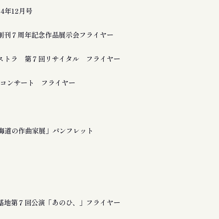
24年12月号
創刊７周年記念作品展示会フライヤー
ストラ 第７回リサイタル フライヤー
a 追悼コンサート フライヤー
北海道の作曲家展」パンフレット
基地第７回公演「あのひ、」フライヤー