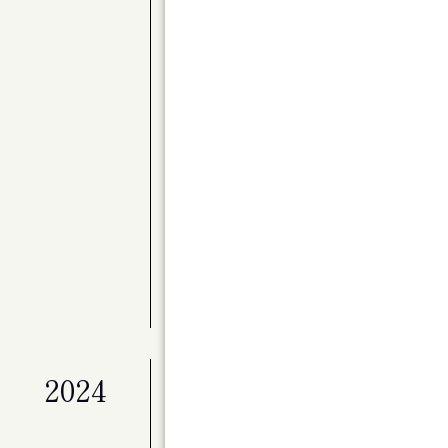
公演
〈Kitaraアーティスト・サポートプロ
別演奏会 バレエと音楽のステキな関係 Par
展覧会
ライフワークとしてのアート「冬展」
展覧会
マイ・ホーム（仮）
公演
ベートーヴェン・ヴァイオリン・ソナタ全
公演
Kitaraのニューイヤー ピアニスト作
展覧会
特別展「星の瞬間 アーティストとミュージ
2024
公演
演劇ユニット à la carte 第２回
ンデライオン」