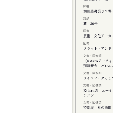
図書
チの二階には『 』がいる
旭川叢書第３７巻
雑誌
麓 30号
図書
」
芸術・文化アーカイ
図書
しさのまなざし』展
フラット・アンド・
文書・図像類
ating with Cosmos
〈Kitaraアー
別演奏会 バレエと
文書・図像類
ライフワークとし
文書・図像類
Kitaraのニュ
チラシ
モーツァルトとサリエリ 札幌公演
文書・図像類
特別展「星の瞬間 
モーツァルトとサリエリ 小樽公演