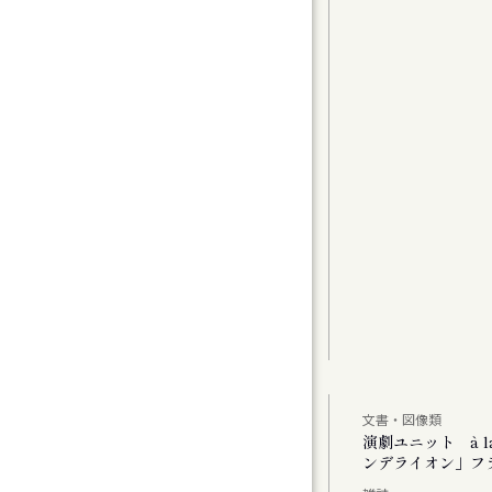
グラムⅠ〉カンマーフィルハーモニー札幌 特
t 2
曲（1）
曲家たちのコラージュで祝う、新年の幕開け
アムが読み直す、Hokkaido」
文書・図像類
公演 「あした あなた あいたい」「ミス・ダ
演劇ユニット à 
ンデライオン」フ