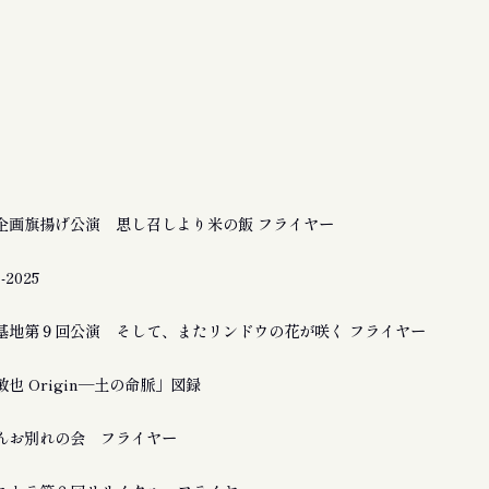
企画旗揚げ公演 思し召しより米の飯 フライヤー
2025
基地第９回公演 そして、またリンドウの花が咲く フライヤー
也 Origin―土の命脈」図録
んお別れの会 フライヤー