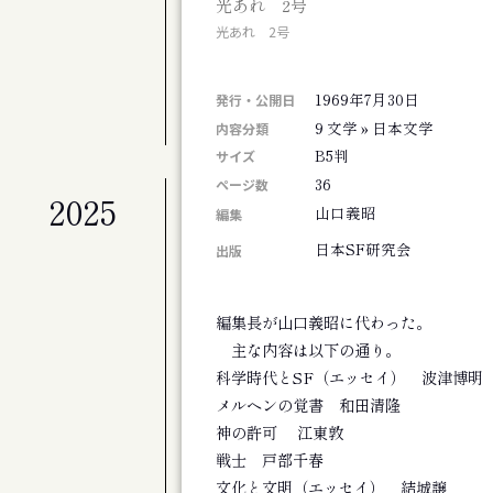
光あれ 2号
札幌交響楽団 第675定期演奏会
光あれ 2号
公演
札幌交響楽団 第674回定期演奏会
1969年7月30日
展覧会
発行・公開日
北海道のアーティスト50+4人展 FINAL
9 文学 » 日本文学
内容分類
B5判
サイズ
36
ページ数
2025
公演
山口義昭
編集
劇団ホイコーロー企画旗揚げ公演 思し召
日本SF研究会
出版
公演
演劇集団シベリア基地第９回公演 そして
その他
編集長が山口義昭に代わった。
斎藤歩追悼 歩さんお別れの会
主な内容は以下の通り。
公演
科学時代とSF（エッセイ） 波津博明
アジアンジャズ・クリエイティブコンサート
メルヘンの覚書 和田清隆
公演
神の許可 江東敦
旭川ジャズオーケストラ第８回リサイタル
戦士 戸部千春
展覧会
文化と文明（エッセイ） 結城譲