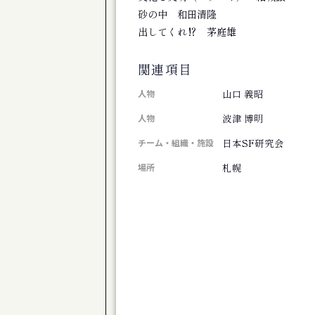
旭川市博物館 第１０２回企画展 移りゆ
砂の中 和田清隆
公演
出してくれ⁉ 茅庭雄
道産子男闘呼倶楽部「きのう下田のハーバ
芸術祭
関連項目
コンテンポラリージャンベフェスティバル
展覧会
山口 義昭
人物
下沢敏也 Origin―土の命脈
波津 博明
人物
公演
ONJQ - 大友良英ニュージャズクインテッ
日本SF研究会
チーム・組織・施設
展覧会
札幌
場所
新ロマン派第８０回記念展
展覧会
椎名澄子展 森の詩
公演
体験版 芝居で遊びましょ♪ Vol.23 
公演
演劇ユニット à la carte 第３回公
公演
劇団TomTom-Kiror ２０周年記念