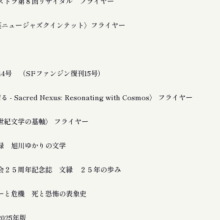
ストラ第８回リサイタル フライヤー
友良英ニュージャズクインテット〉フライヤー
4号 （SFファンジン復刊15号）
 Sacred Nexus: Resonating with Cosmos〉 フライヤー
21世紀文学の基軸〉 フライヤー
録 旭川ゆかりの文学
会２５周年記念誌 文縁 ２５年の歩み
ーと危機 死と恐怖の表象史
025年版