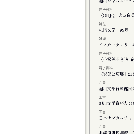
く街・旭川
旭川ジャズオーケ
電子資料
ーライトで」
〈ONJQ - 大
雑誌
２０２５
札幌文学 95号
雑誌
イスカーチェリ 4
電子資料
ト
〈小松美羽 祈り 宿る -
電子資料
〈安部公房展 | 
図書
旭川文学資料館図
図書
FINAL かれこれ、これから
旭川文学資料友の
図書
演 きみがいた時間 ぼくのいく時間
日本サブカルチャ
図書
公演 ファイアワークス
北海道俳句年鑑 2