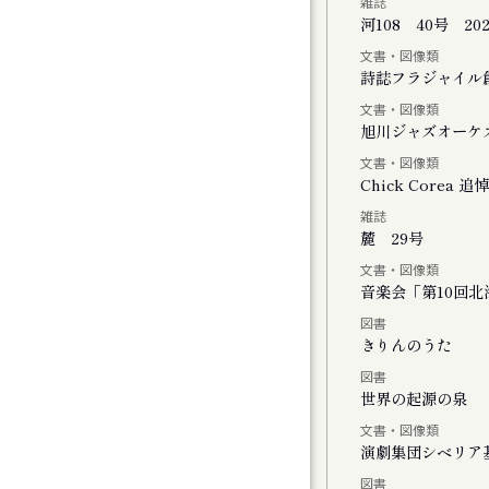
雑誌
河108 40号 20
文書・図像類
会
詩誌フラジャイル
文書・図像類
旭川ジャズオーケ
文書・図像類
Chick Core
雑誌
ル
麓 29号
文書・図像類
音楽会「第10回
図書
おける神楽の特徴と松前神楽の伝承につい
きりんのうた
図書
世界の起源の泉
文書・図像類
演劇集団シベリア
図書