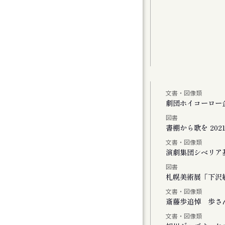
文書・図像類
しより米の飯
劇団ホイコーロー
図書
、またリンドウの花が咲く
書棚から歌を 2021-
文書・図像類
演劇集団シベリア
図書
Vol.1
札幌美術展「下沢敏
文書・図像類
斎藤歩追悼 歩さ
文書・図像類