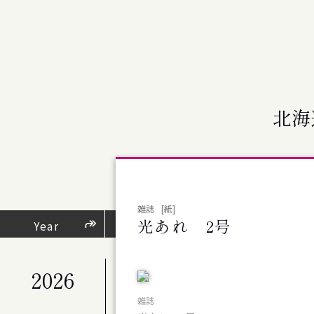
北海
雑誌
[紙]
光あれ 2号
芸術・文化活動
Year
（
2026
公演
札幌交響楽団 第676回定期演奏会
雑誌
公演