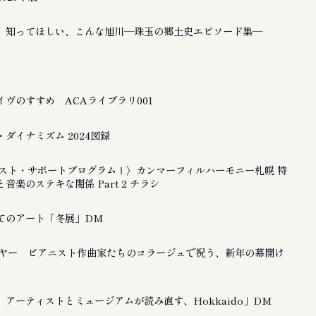
 知ってほしい、こんな旭川―珠玉の郷土史エピソード集―
ヴのすすめ ACAライブラリ001
ダイナミズム 2024図録
ティスト・サポートプログラムⅠ〉カンマーフィルハーモニー札幌 特
音楽のステキな関係 Part 2 チラシ
てのアート「冬展」DM
ーイヤー ピアニスト作曲家たちのコラージュで祝う、新年の幕開け
アーティストとミュージアムが読み直す、Hokkaido」DM