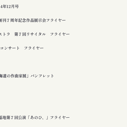
24年12月号
創刊７周年記念作品展示会フライヤー
ストラ 第７回リサイタル フライヤー
a 追悼コンサート フライヤー
北海道の作曲家展」パンフレット
基地第７回公演「あのひ、」フライヤー