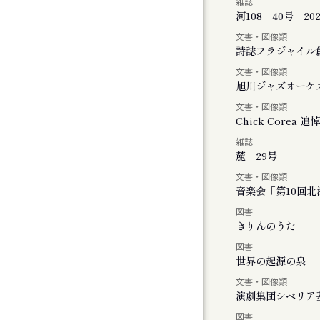
雑誌
河108 40号 20
文書・図像類
会
詩誌フラジャイル
文書・図像類
旭川ジャズオーケ
文書・図像類
Chick Core
雑誌
ル
麓 29号
文書・図像類
音楽会「第10回
図書
おける神楽の特徴と松前神楽の伝承につい
きりんのうた
図書
世界の起源の泉
文書・図像類
演劇集団シベリア
図書