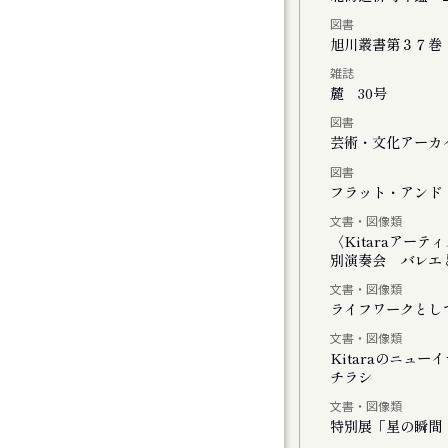
図書
チの二階には『 』がいる
旭川叢書第３７巻
雑誌
麓 30号
図書
」
芸術・文化アーカイ
図書
しさのまなざし』展
フラット・アンド・
文書・図像類
ating with Cosmos
〈Kitaraアー
別演奏会 バレエと
文書・図像類
ライフワークとし
文書・図像類
Kitaraのニュ
チラシ
モーツァルトとサリエリ 札幌公演
文書・図像類
特別展「星の瞬間 
モーツァルトとサリエリ 小樽公演