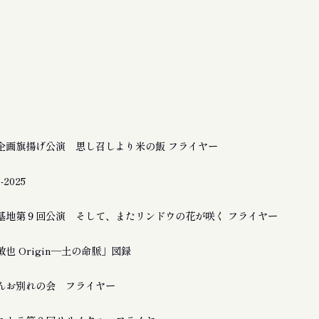
企画旗揚げ公演 思し召しより米の飯 フライヤー
2025
基地第９回公演 そして、またリンドウの花が咲く フライヤー
也 Origin―土の命脈」図録
んお別れの会 フライヤー