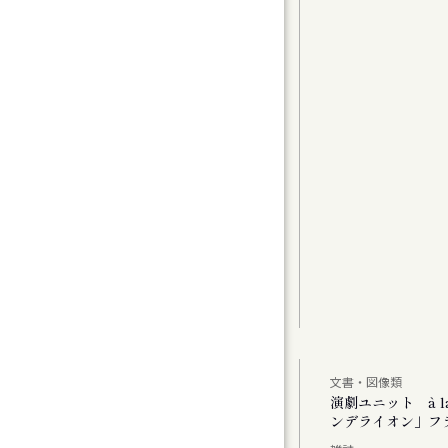
グラムⅠ〉カンマーフィルハーモニー札幌 特
t 2
曲（1）
曲家たちのコラージュで祝う、新年の幕開け
アムが読み直す、Hokkaido」
文書・図像類
公演 「あした あなた あいたい」「ミス・ダ
演劇ユニット à 
ンデライオン」フ