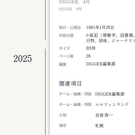
DIGGER 4号
札幌交響楽団 第675定期演奏会
DIGGER 4号
公演
札幌交響楽団 第674回定期演奏会
1981年1月25日
展覧会
発行・公開日
北海道のアーティスト50+4人展 FINAL
0 総記（情報学、図書
内容分類
行物、団体、ジャーナリズ
B5判
サイズ
2025
28
公演
ページ数
劇団ホイコーロー企画旗揚げ公演 思し召
DIGGER編集部
編集
公演
演劇集団シベリア基地第９回公演 そして
関連項目
その他
斎藤歩追悼 歩さんお別れの会
DIGGER編集部
チーム・組織・施設
公演
エルフィンランド
チーム・組織・施設
アジアンジャズ・クリエイティブコンサート
吉田 俊一
人物
公演
旭川ジャズオーケストラ第８回リサイタル
札幌
場所
展覧会