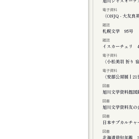
く街・旭川
旭川ジャズオーケ
電子資料
ーライトで」
〈ONJQ - 大
雑誌
２０２５
札幌文学 95号
雑誌
イスカーチェリ 4
電子資料
ト
〈小松美羽 祈り 宿る -
電子資料
〈安部公房展 | 
図書
旭川文学資料館図
図書
FINAL かれこれ、これから
旭川文学資料友の
図書
演 きみがいた時間 ぼくのいく時間
日本サブカルチャ
図書
公演 ファイアワークス
北海道俳句年鑑 2