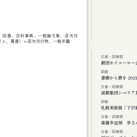
館、図書、百科事典、一般論文集、逐次刊
ム、叢書） » 逐次刊行物、一般年鑑
文書・図像類
しより米の飯
劇団ホイコーロー
図書
、またリンドウの花が咲く
書棚から歌を 2021-
文書・図像類
演劇集団シベリア
図書
Vol.1
札幌美術展「下沢敏
文書・図像類
斎藤歩追悼 歩さ
文書・図像類