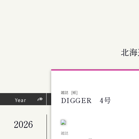
北海
雑誌
[紙]
DIGGER 4号
芸術・文化活動
Year
（
2026
公演
札幌交響楽団 第676回定期演奏会
雑誌
公演