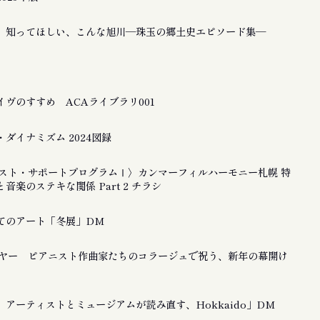
 知ってほしい、こんな旭川―珠玉の郷土史エピソード集―
ヴのすすめ ACAライブラリ001
ダイナミズム 2024図録
ティスト・サポートプログラムⅠ〉カンマーフィルハーモニー札幌 特
音楽のステキな関係 Part 2 チラシ
てのアート「冬展」DM
ーイヤー ピアニスト作曲家たちのコラージュで祝う、新年の幕開け
アーティストとミュージアムが読み直す、Hokkaido」DM