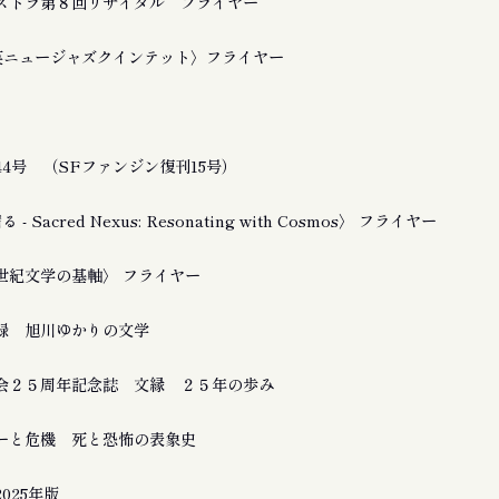
ストラ第８回リサイタル フライヤー
友良英ニュージャズクインテット〉フライヤー
4号 （SFファンジン復刊15号）
 Sacred Nexus: Resonating with Cosmos〉 フライヤー
21世紀文学の基軸〉 フライヤー
録 旭川ゆかりの文学
会２５周年記念誌 文縁 ２５年の歩み
ーと危機 死と恐怖の表象史
025年版