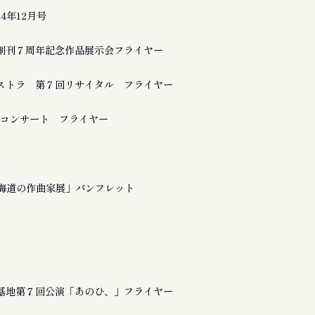
24年12月号
創刊７周年記念作品展示会フライヤー
ストラ 第７回リサイタル フライヤー
a 追悼コンサート フライヤー
北海道の作曲家展」パンフレット
基地第７回公演「あのひ、」フライヤー