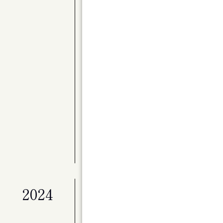
公演
〈Kitaraアーティスト・サポートプロ
別演奏会 バレエと音楽のステキな関係 Par
展覧会
ライフワークとしてのアート「冬展」
展覧会
マイ・ホーム（仮）
公演
ベートーヴェン・ヴァイオリン・ソナタ全
公演
Kitaraのニューイヤー ピアニスト作
展覧会
特別展「星の瞬間 アーティストとミュージ
2024
公演
演劇ユニット à la carte 第２回
ンデライオン」