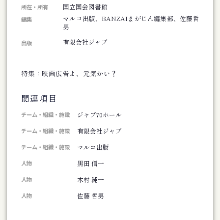
回定期演奏会
号 （SFファンジン
国立国会図書館
所在・所有
復刊16号）
公演
マルコ出版、BANZAIまがじん編集部、佐藤哲
編集
札幌交響楽団 第675
男
定期演奏会
有限会社ジャブ
出版
公演
札幌交響楽団 第674
回定期演奏会
特集：映画広告よ、元気かい？
展覧会
北海道のアーティス
ト50+4人展 FINAL
関連項目
ジャブ70ホール
チーム・組織・施設
2025
有限会社ジャブ
チーム・組織・施設
公演
文書・図像類
劇団ホイコーロー企
劇団ホイコーロー企
マルコ出版
チーム・組織・施設
画旗揚げ公演 思し
画旗揚げ公演 思し
召しより米の飯
召しより米の飯 フラ
黒田 信一
人物
イヤー
公演
木村 純一
人物
演劇集団シベリア基
図書
地第９回公演 そし
書棚から歌を 2021-
佐藤 哲男
人物
て、またリンドウの
2025
花が咲く
文書・図像類