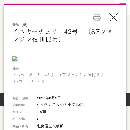
雑誌
[紙]
イスカーチェリ 42号 （SFファ
ンジン復刊13号）
北海道の芸術・文化活動／資
料・書籍のきろく
芸術・文化活動
資料・書籍
雑誌
イスカーチェリ 42号 （SFファンジン復刊13号）
NEW
PAST
情報を絞込む
イスカーチェリ 42号
芸術・文化活動
資料・書籍
2023年8月5日
Year
発行・公開日
（イベントインデックス）
（ドキュメントインデックス）
9 文学 » 日本文学 小説 物語
内容分類
A5判
サイズ
68
ページ数
2026
公演
雑誌
札幌交響楽団 第676
イスカーチェリ 45
北海道立文学館
所在・所有