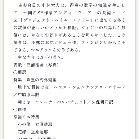
演劇集団シベリア基
その他
古参会員の小林大人は、得意の数学の知識を生かし
斎藤歩追悼 歩さん
地第９回公演 そし
お別れの会
て、またリンドウの
て、米国のSF作家アンディ・ウィアーの長編ハード
花が咲く フライヤー
SF『プロジェクト・ヘイル・メアリー』に出てくる多く
公演
アジアンジャズ・ク
図書
の数値が正しいかどうかを検証。ウィアーの計算した数
リエイティブコンサ
札幌美術展「下沢敏
値には、かなりの誤りがあることを明らかにした。この
ートVol.1
也 Origin―土の命
論考は、小林の本誌デビュー作。ファンジンだからこそ
脈」図録
公演
できる、マニアックな労作である。
旭川ジャズオーケス
文書・図像類
主な内容は以下の通り。
トラ第８回リサイタ
斎藤歩追悼 歩さん
ル
お別れの会 フライ
表紙・三浦祐嗣（写真）
ヤー
展覧会
〇翻訳
旭川市博物館 第１
文書・図像類
特集 珠玉の海外短編
０２回企画展 移り
旭川ジャズオーケス
地上で最後の夜 ヘスス・フェルナンデス・ロサーノ
ゆく街・旭川
トラ第８回リサイタ
ル フライヤー
／中嶋康年訳
公演
種まき セレーナ・バルバチェット／久保耕司訳
道産子男闘呼倶楽部
電子資料
「きのう下田のハー
〈ONJQ - 大友良英
〇創作
バーライトで」
ニュージャズクイン
掌編ミニ特集
テット〉フライヤー
芸術祭
心の傷 立原透耶
コンテンポラリージ
雑誌
花嫁 立原透耶
ャンベフェスティバ
札幌文学 95号
AD2060 中川貴之