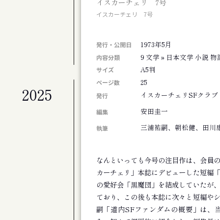
イスカーチェリ 7号
札幌交響楽団 第675定期演奏会
イスカーチェリ 7号
公演
札幌交響楽団 第674回定期演奏会
1973年5月
展覧会
発行・公開日
北海道のアーティスト50+4人展 FINAL
9 文学 » 日本文学 小説 物
内容分類
A5判
サイズ
25
ページ数
2025
公演
イスカーチェリSFクラブ
発行
劇団ホイコーロー企画旗揚げ公演 思し召
安田圭一
編集
公演
演劇集団シベリア基地第９回公演 そして
三浦祐嗣、朝松健、田川
執筆
その他
斎藤歩追悼 歩さんお別れの会
なんといっても今号の注目作は、会員
公演
カーチェリ」本誌にデビューした短編
アジアンジャズ・クリエイティブコンサート
の愛好会「黒魔団」を結成していたが
公演
ており、この後も本誌に次々と短編や
旭川ジャズオーケストラ第８回リサイタル
嗣「道内SFファンダムの概要」は、
展覧会