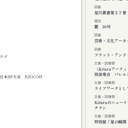
図書
チの二階には『 』がいる
旭川叢書第３７巻
雑誌
麓 30号
図書
」
芸術・文化アーカイ
図書
しさのまなざし』展
フラット・アンド・
ラブ
文書・図像類
ating with Cosmos
〈Kitaraアー
別演奏会 バレエと
回日本SF大会 EZOCON
文書・図像類
ライフワークとし
文書・図像類
Kitaraのニュ
チラシ
モーツァルトとサリエリ 札幌公演
文書・図像類
特別展「星の瞬間 
モーツァルトとサリエリ 小樽公演