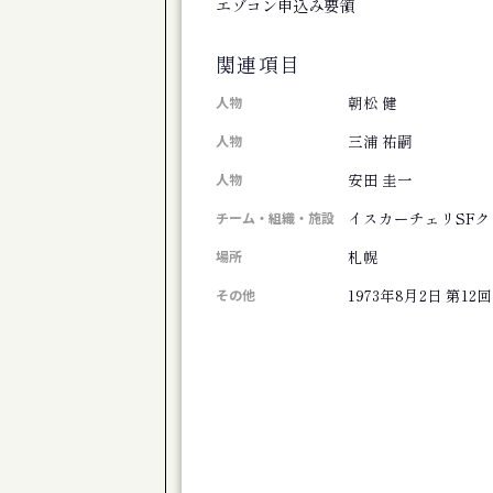
エゾコン申込み要領
公演
劇工舎ルート プロデュース公演 ウ
関連項目
展覧会
夏展「おめん」
朝松 健
人物
公演
三浦 祐嗣
人物
札幌座公演「劇後鼎談（アフタートーク）
安田 圭一
人物
展覧会
あさひかわの写真 『窪田清没後２０年 優
イスカーチェリSFク
チーム・組織・施設
展覧会
札幌
場所
小松美羽 祈り 宿る - Sacred Nexus: Reson
1973年8月2日
第12
その他
展覧会
安部公房展 ｜ 21世紀文学の基軸
展覧会
「平和通買物公園」展
公演
札幌室内歌劇場 手のひらオペラNo.9 
公演
札幌室内歌劇場 手のひらオペラNo.9 