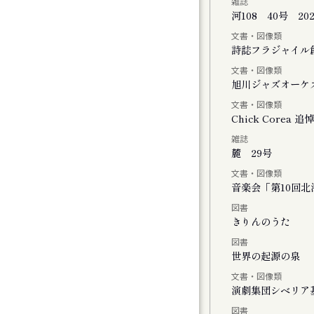
雑誌
河108 40号 20
文書・図像類
会
詩誌フラジャイル
文書・図像類
旭川ジャズオーケ
文書・図像類
Chick Core
雑誌
ル
麓 29号
文書・図像類
音楽会「第10回
図書
おける神楽の特徴と松前神楽の伝承につい
きりんのうた
図書
世界の起源の泉
文書・図像類
演劇集団シベリア
図書