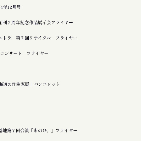
24年12月号
創刊７周年記念作品展示会フライヤー
ストラ 第７回リサイタル フライヤー
a 追悼コンサート フライヤー
北海道の作曲家展」パンフレット
基地第７回公演「あのひ、」フライヤー