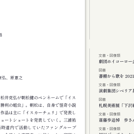
語
文書・図像類
しより米の飯
劇団ホイコーロー
図書
、またリンドウの花が咲く
書棚から歌を 2021-
康弘、原憲之
文書・図像類
演劇集団シベリア
の松井克弘が朝松健のペンネームで「イス
図書
「勝利の蛆虫」。朝松は、自身で怪奇小説
Vol.1
札幌美術展「下沢敏
、作品は主に「イスカーチェリ」で発表し
文書・図像類
ショートショートを発表していく。三浦祐
斎藤歩追悼 歩さ
当時道内で活動していたファングループ
文書・図像類