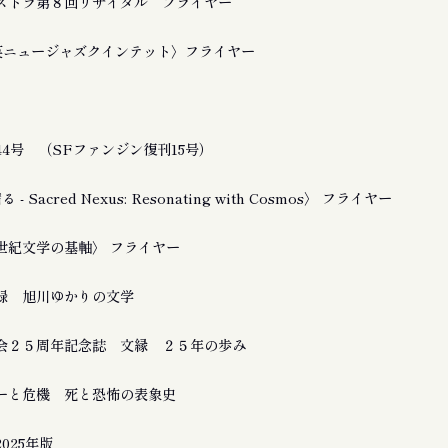
ストラ第８回リサイタル フライヤー
友良英ニュージャズクインテット〉フライヤー
4号 （SFファンジン復刊15号）
 Sacred Nexus: Resonating with Cosmos〉 フライヤー
21世紀文学の基軸〉 フライヤー
録 旭川ゆかりの文学
会２５周年記念誌 文縁 ２５年の歩み
ーと危機 死と恐怖の表象史
025年版