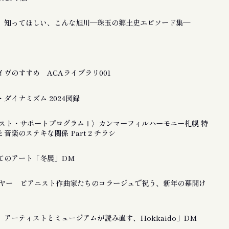
 知ってほしい、こんな旭川―珠玉の郷土史エピソード集―
ヴのすすめ ACAライブラリ001
ダイナミズム 2024図録
ティスト・サポートプログラムⅠ〉カンマーフィルハーモニー札幌 特
音楽のステキな関係 Part 2 チラシ
てのアート「冬展」DM
ーイヤー ピアニスト作曲家たちのコラージュで祝う、新年の幕開け
アーティストとミュージアムが読み直す、Hokkaido」DM