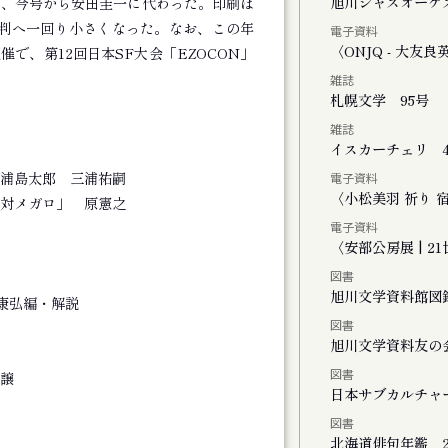
く街・旭川
旭川ジャズオーケ
は、今号から安田圭一に代わった。印刷は
5判へ一回り小さくなった。なお、この年
電子資料
ーライトで」
〈ONJQ - 大
催で、第12回日本SF大会「EZOCON」
雑誌
２０２５
札幌文学 95号
雑誌
イスカーチェリ 4
浦島太郎 三浦祐嗣
電子資料
ト
〈小松美羽 祈り 宿る -
対メガロ」 原憲之
電子資料
〈安部公房展 | 
図書
旭川文学資料館図
康弘編・解説
図書
FINAL かれこれ、これから
旭川文学資料友の
図書
譲
演 きみがいた時間 ぼくのいく時間
日本サブカルチャ
図書
公演 ファイアワークス
北海道俳句年鑑 2