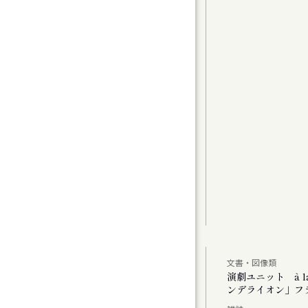
グラムⅠ〉カンマーフィルハーモニー札幌 特
t 2
曲（1）
曲家たちのコラージュで祝う、新年の幕開け
アムが読み直す、Hokkaido」
文書・図像類
公演 「あした あなた あいたい」「ミス・ダ
演劇ユニット à 
ンデライオン」フ