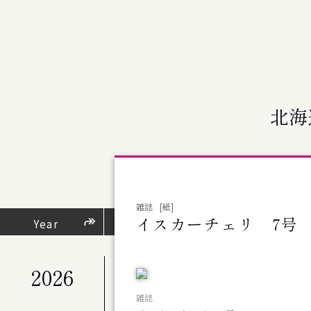
北海
雑誌
[紙]
イスカーチェリ 7号
芸術・文化活動
Year
（
2026
公演
札幌交響楽団 第676回定期演奏会
雑誌
公演