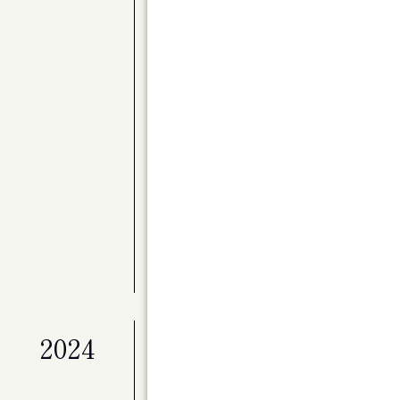
公演
〈Kitaraアーティスト・サポートプロ
別演奏会 バレエと音楽のステキな関係 Par
展覧会
ライフワークとしてのアート「冬展」
展覧会
マイ・ホーム（仮）
公演
ベートーヴェン・ヴァイオリン・ソナタ全
公演
Kitaraのニューイヤー ピアニスト作
展覧会
特別展「星の瞬間 アーティストとミュージ
2024
公演
演劇ユニット à la carte 第２回
ンデライオン」