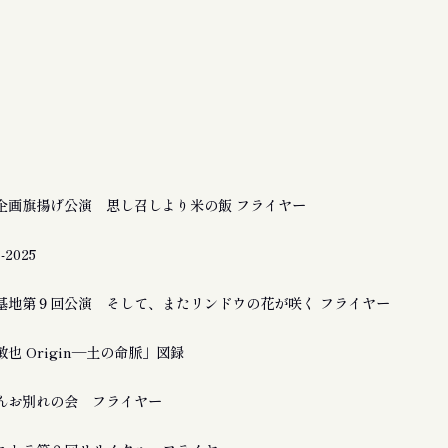
企画旗揚げ公演 思し召しより米の飯 フライヤー
2025
基地第９回公演 そして、またリンドウの花が咲く フライヤー
也 Origin―土の命脈」図録
んお別れの会 フライヤー