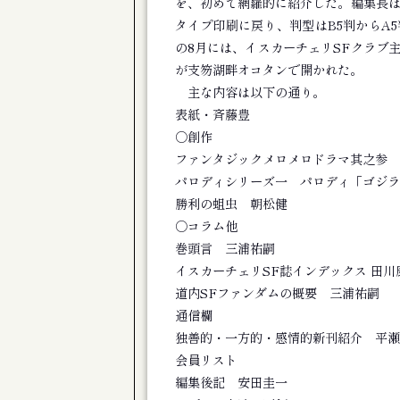
旭川市博物館 第１０２回企画展 移りゆ
を、初めて網羅的に紹介した。編集長
タイプ印刷に戻り、判型はB5判からA
公演
道産子男闘呼倶楽部「きのう下田のハーバ
の8月には、イスカーチェリSFクラブ主
が支笏湖畔オコタンで開かれた。
芸術祭
コンテンポラリージャンベフェスティバル
主な内容は以下の通り。
表紙・斉藤豊
展覧会
下沢敏也 Origin―土の命脈
○創作
ファンタジックメロメロドラマ其之参 
公演
ONJQ - 大友良英ニュージャズクインテッ
パロディシリーズ一 パロディ「ゴジラ
勝利の蛆虫 朝松健
展覧会
新ロマン派第８０回記念展
○コラム他
巻頭言 三浦祐嗣
展覧会
椎名澄子展 森の詩
イスカーチェリSF誌インデックス 田川
公演
道内SFファンダムの概要 三浦祐嗣
体験版 芝居で遊びましょ♪ Vol.23 
通信欄
公演
独善的・一方的・感情的新刊紹介 平瀬
演劇ユニット à la carte 第３回公
会員リスト
公演
編集後記 安田圭一
劇団TomTom-Kiror ２０周年記念