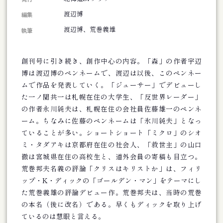
回定期演奏会
号 （SFファンジン
復刊16号）
渡辺博
編集
公演
札幌交響楽団 第675
渡辺博、荒巻義雄
執筆
定期演奏会
公演
札幌交響楽団 第674
創刊号に引き続き、創作中心の内容。「森」の作者宇辺
回定期演奏会
博は渡辺博のペンネームで、渡辺は以後、このペンネー
展覧会
ムで作品を発表していく。「ジューサー」でデビューし
北海道のアーティス
た一ノ関共一は札幌在住の大学生、「反世界レーダー」
ト50+4人展 FINAL
の作者永川純夫は、札幌在住の会社員佐藤雄一のペンネ
ーム。ちなみに佐藤のペンネームは「氷川純夫」となっ
2025
ていることが多い。ショートショート「ミクロ」のシオ
公演
文書・図像類
劇団ホイコーロー企
劇団ホイコーロー企
ミ・タダアキは京都府在住の社会人、「救世主」の山口
画旗揚げ公演 思し
画旗揚げ公演 思し
徹は宮城県在住の高校生と、道外会員の寄稿も目立つ。
召しより米の飯
召しより米の飯 フラ
荒巻邦夫名義の評論「クリスはキリストか」は、フィリ
イヤー
公演
ップ・K・ディックの「ゴールデン・マン」をテーマにし
演劇集団シベリア基
図書
地第９回公演 そし
書棚から歌を 2021-
た荒巻義雄の評論デビュー作。荒巻邦夫は、当時の荒巻
て、またリンドウの
2025
の本名（後に改名）である。早くもディックを取り上げ
花が咲く
文書・図像類
ているのは慧眼と言える。