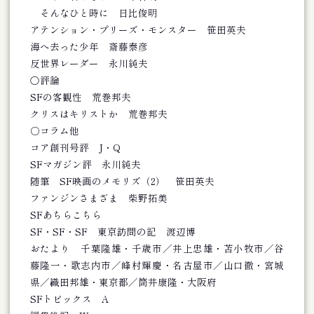
ル２０２５
雑誌
そんなひと時に 日比俊明
イスカーチェリ 44
展覧会
アテンション・プリーズ・モンスター 笹田英夫
下沢敏也 Origin―土
号 （SFファンジン
の命脈
復刊15号）
海へ去った少年 斎藤泰彦
反世界レーダー 永川純夫
公演
電子資料
ONJQ - 大友良英ニ
〈小松美羽 祈り 宿
〇評論
ュージャズクインテ
る - Sacred Nexus:
SFの客観性 荒巻邦夫
ット
Resonating with
クリスはキリストか 荒巻邦夫
Cosmos〉 フライヤ
展覧会
ー
○コラム他
新ロマン派第８０回
コア創刊号評 J・Q
記念展
電子資料
〈安部公房展 | 21世
SFマガジン評 永川純夫
展覧会
紀文学の基軸〉 フラ
椎名澄子展 森の詩
随筆 SF映画のメモリズ（2） 笹田英夫
イヤー
ファンジンさまざま 柴野拓美
公演
図書
体験版 芝居で遊び
SFあちらこちら
旭川文学資料館図
ましょ♪ Vol.23
録 旭川ゆかりの文
SF・SF・SF 東京訪問の記 渡辺博
FINAL かれこれ、
学
おたより 千葉隆雄・千歳市／井上忠雄・苫小牧市／谷
これから
図書
藤隆一・歌志内市／峰村輝慶・名古屋市／山口徹・宮城
公演
旭川文学資料友の会
県／織田邦雄・東京都／筒井康隆・大阪府
演劇ユニット à la
２５周年記念誌 文
carte 第３回公
SFトピックス A
縁 ２５年の歩み
演 きみがいた時