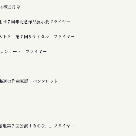
24年12月号
創刊７周年記念作品展示会フライヤー
ストラ 第７回リサイタル フライヤー
a 追悼コンサート フライヤー
北海道の作曲家展」パンフレット
基地第７回公演「あのひ、」フライヤー