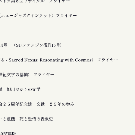
ストラ第８回リサイタル フライヤー
友良英ニュージャズクインテット〉フライヤー
4号 （SFファンジン復刊15号）
 Sacred Nexus: Resonating with Cosmos〉 フライヤー
21世紀文学の基軸〉 フライヤー
録 旭川ゆかりの文学
会２５周年記念誌 文縁 ２５年の歩み
ーと危機 死と恐怖の表象史
025年版