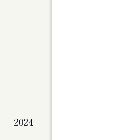
公演
〈Kitaraアーティスト・サポートプロ
別演奏会 バレエと音楽のステキな関係 Par
展覧会
ライフワークとしてのアート「冬展」
展覧会
マイ・ホーム（仮）
公演
ベートーヴェン・ヴァイオリン・ソナタ全
公演
Kitaraのニューイヤー ピアニスト作
展覧会
特別展「星の瞬間 アーティストとミュージ
2024
公演
演劇ユニット à la carte 第２回
ンデライオン」