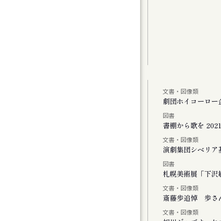
文書・図像類
しより米の飯
劇団ホイコーロー
図書
、またリンドウの花が咲く
書棚から歌を 2021-
文書・図像類
演劇集団シベリア
図書
Vol.1
札幌美術展「下沢敏
文書・図像類
斎藤歩追悼 歩さ
文書・図像類