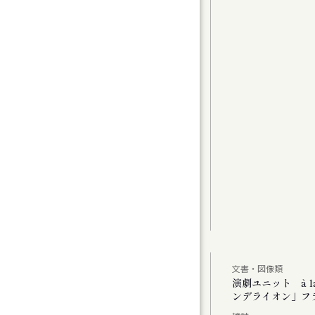
グラムⅠ〉カンマーフィルハーモニー札幌 特
t 2
曲（1）
曲家たちのコラージュで祝う、新年の幕開け
アムが読み直す、Hokkaido」
文書・図像類
公演 「あした あなた あいたい」「ミス・ダ
演劇ユニット à 
ンデライオン」フ