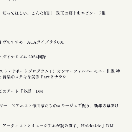
 知ってほしい、こんな旭川―珠玉の郷土史エピソード集―
ヴのすすめ ACAライブラリ001
ダイナミズム 2024図録
ティスト・サポートプログラムⅠ〉カンマーフィルハーモニー札幌 特
音楽のステキな関係 Part 2 チラシ
てのアート「冬展」DM
ーイヤー ピアニスト作曲家たちのコラージュで祝う、新年の幕開け
アーティストとミュージアムが読み直す、Hokkaido」DM