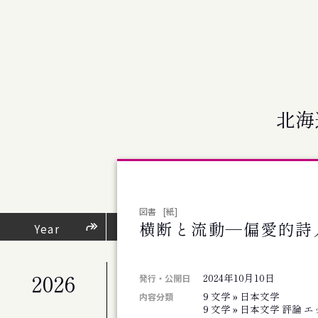
北海
図書
[紙]
横断と流動―偏愛的詩
芸術・文化活動
Year
（
2026
2024年10月10日
公演
発行・公開日
札幌交響楽団 第676回定期演奏会
9 文学 » 日本文学
内容分類
9 文学 » 日本文学 評論 
公演