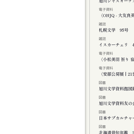
く街・旭川
旭川ジャズオーケ
電子資料
ーライトで」
〈ONJQ - 大
雑誌
２０２５
札幌文学 95号
雑誌
イスカーチェリ 4
電子資料
ト
〈小松美羽 祈り 宿る -
電子資料
〈安部公房展 | 
図書
旭川文学資料館図
図書
FINAL かれこれ、これから
旭川文学資料友の
図書
演 きみがいた時間 ぼくのいく時間
日本サブカルチャ
図書
公演 ファイアワークス
北海道俳句年鑑 2