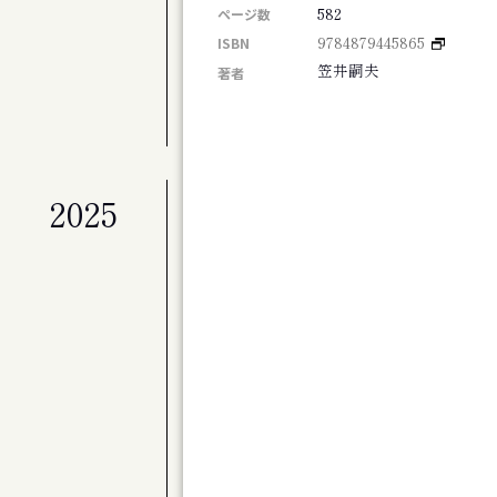
札幌交響楽団 第675定期演奏会
582
ページ数
9784879445865
ISBN
公演
札幌交響楽団 第674回定期演奏会
笠井嗣夫
著者
展覧会
北海道のアーティスト50+4人展 FINAL
2025
公演
劇団ホイコーロー企画旗揚げ公演 思し召
公演
演劇集団シベリア基地第９回公演 そして
その他
斎藤歩追悼 歩さんお別れの会
公演
アジアンジャズ・クリエイティブコンサート
公演
旭川ジャズオーケストラ第８回リサイタル
展覧会