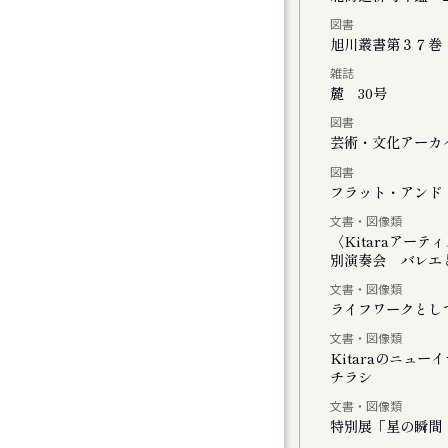
図書
チの二階には『 』がいる
旭川叢書第３７巻
雑誌
麓 30号
図書
」
芸術・文化アーカイ
図書
しさのまなざし』展
フラット・アンド・
文書・図像類
ating with Cosmos
〈Kitaraアー
別演奏会 バレエと
文書・図像類
ライフワークとし
文書・図像類
Kitaraのニュ
チラシ
モーツァルトとサリエリ 札幌公演
文書・図像類
特別展「星の瞬間 
モーツァルトとサリエリ 小樽公演