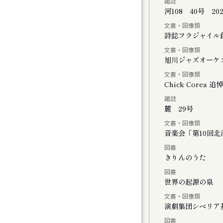
雑誌
河108 40号 20
文書・図像類
会
詩誌フラジャイル
文書・図像類
旭川ジャズオーケ
文書・図像類
Chick Core
雑誌
ル
麓 29号
文書・図像類
音楽会「第10回
図書
おける神楽の特徴と松前神楽の伝承につい
きりんのうた
図書
世界の起源の泉
文書・図像類
演劇集団シベリア
図書