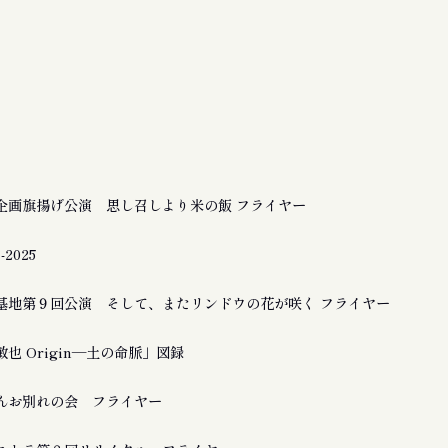
企画旗揚げ公演 思し召しより米の飯 フライヤー
2025
基地第９回公演 そして、またリンドウの花が咲く フライヤー
也 Origin―土の命脈」図録
んお別れの会 フライヤー