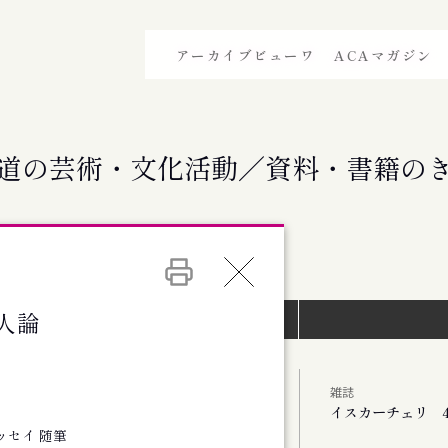
アーカイブビューワ
ACAマガジン
道の芸術・文化活動／資料・書籍の
人論
イベントインデックス）
雑誌
イスカーチェリ 4
エッセイ 随筆