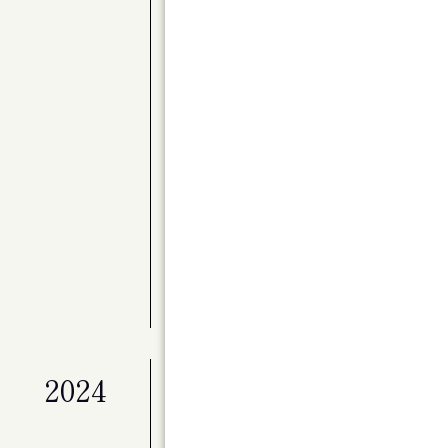
公演
〈Kitaraアーティスト・サポートプロ
別演奏会 バレエと音楽のステキな関係 Par
展覧会
ライフワークとしてのアート「冬展」
展覧会
マイ・ホーム（仮）
公演
ベートーヴェン・ヴァイオリン・ソナタ全
公演
Kitaraのニューイヤー ピアニスト作
展覧会
特別展「星の瞬間 アーティストとミュージ
2024
公演
演劇ユニット à la carte 第２回
ンデライオン」