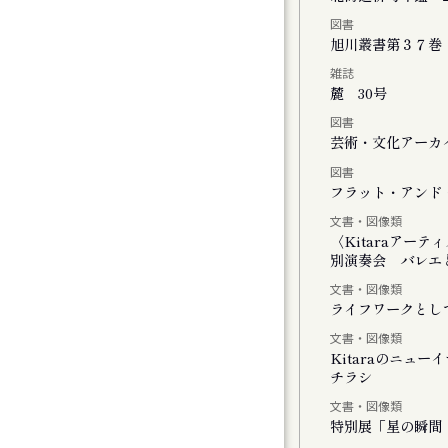
図書
チの二階には『 』がいる
旭川叢書第３７巻
雑誌
麓 30号
図書
」
芸術・文化アーカイ
図書
しさのまなざし』展
フラット・アンド・
文書・図像類
ating with Cosmos
〈Kitaraアー
別演奏会 バレエと
文書・図像類
ライフワークとし
文書・図像類
Kitaraのニュ
チラシ
モーツァルトとサリエリ 札幌公演
文書・図像類
特別展「星の瞬間 
モーツァルトとサリエリ 小樽公演