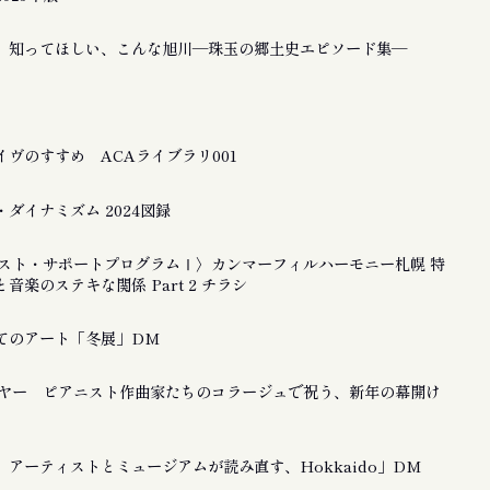
 知ってほしい、こんな旭川―珠玉の郷土史エピソード集―
ヴのすすめ ACAライブラリ001
ダイナミズム 2024図録
ティスト・サポートプログラムⅠ〉カンマーフィルハーモニー札幌 特
音楽のステキな関係 Part 2 チラシ
てのアート「冬展」DM
ーイヤー ピアニスト作曲家たちのコラージュで祝う、新年の幕開け
アーティストとミュージアムが読み直す、Hokkaido」DM