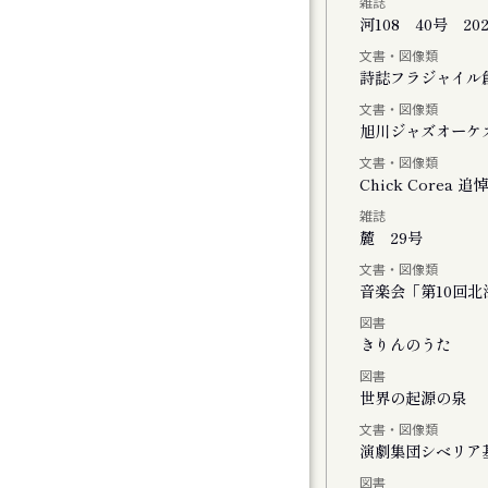
雑誌
河108 40号 20
文書・図像類
会
詩誌フラジャイル
文書・図像類
旭川ジャズオーケ
文書・図像類
Chick Core
雑誌
ル
麓 29号
文書・図像類
音楽会「第10回
図書
おける神楽の特徴と松前神楽の伝承につい
きりんのうた
図書
世界の起源の泉
文書・図像類
演劇集団シベリア
図書