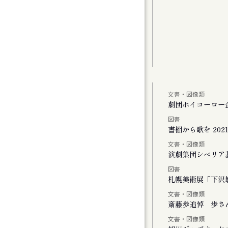
文書・図像類
しより米の飯
劇団ホイコーロー
図書
、またリンドウの花が咲く
書棚から歌を 2021-
文書・図像類
演劇集団シベリア
図書
Vol.1
札幌美術展「下沢敏
文書・図像類
斎藤歩追悼 歩さ
文書・図像類