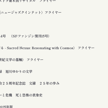
ストラ第８回リサイタル フライヤー
友良英ニュージャズクインテット〉フライヤー
4号 （SFファンジン復刊15号）
 Sacred Nexus: Resonating with Cosmos〉 フライヤー
21世紀文学の基軸〉 フライヤー
録 旭川ゆかりの文学
会２５周年記念誌 文縁 ２５年の歩み
ーと危機 死と恐怖の表象史
025年版