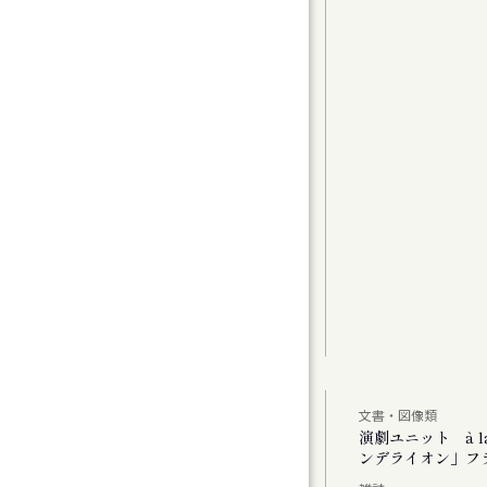
グラムⅠ〉カンマーフィルハーモニー札幌 特
t 2
曲（1）
曲家たちのコラージュで祝う、新年の幕開け
アムが読み直す、Hokkaido」
文書・図像類
公演 「あした あなた あいたい」「ミス・ダ
演劇ユニット à 
ンデライオン」フ