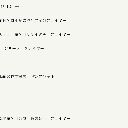
24年12月号
創刊７周年記念作品展示会フライヤー
ストラ 第７回リサイタル フライヤー
a 追悼コンサート フライヤー
北海道の作曲家展」パンフレット
基地第７回公演「あのひ、」フライヤー