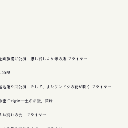
企画旗揚げ公演 思し召しより米の飯 フライヤー
2025
基地第９回公演 そして、またリンドウの花が咲く フライヤー
也 Origin―土の命脈」図録
んお別れの会 フライヤー