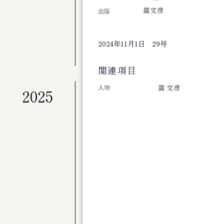
札幌交響楽団 第675定期演奏会
嵩文彦
出版
公演
札幌交響楽団 第674回定期演奏会
2024年11月1日 29号
展覧会
北海道のアーティスト50+4人展 FINAL
関連項目
嵩 文彦
人物
2025
公演
劇団ホイコーロー企画旗揚げ公演 思し召
公演
演劇集団シベリア基地第９回公演 そして
その他
斎藤歩追悼 歩さんお別れの会
公演
アジアンジャズ・クリエイティブコンサート
公演
旭川ジャズオーケストラ第８回リサイタル
展覧会