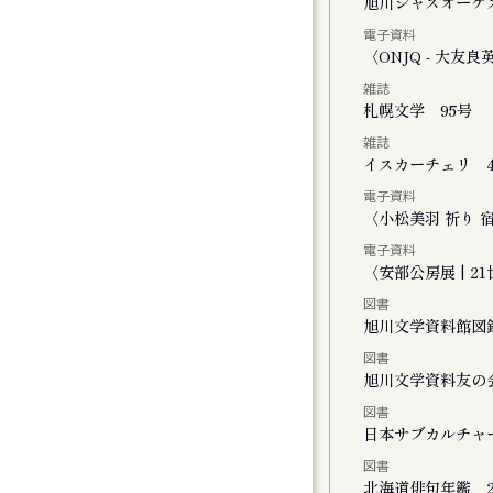
く街・旭川
旭川ジャズオーケ
電子資料
ーライトで」
〈ONJQ - 大
雑誌
２０２５
札幌文学 95号
雑誌
イスカーチェリ 4
電子資料
ト
〈小松美羽 祈り 宿る -
電子資料
〈安部公房展 | 
図書
旭川文学資料館図
図書
FINAL かれこれ、これから
旭川文学資料友の
図書
演 きみがいた時間 ぼくのいく時間
日本サブカルチャ
図書
公演 ファイアワークス
北海道俳句年鑑 2