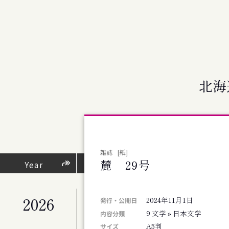
北海
雑誌
[紙]
麓 29号
芸術・文化活動
Year
（
2026
2024年11月1日
公演
発行・公開日
札幌交響楽団 第676回定期演奏会
9 文学 » 日本文学
内容分類
公演
A5判
サイズ