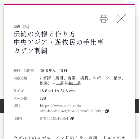
図書
[紙]
伝統の文様と作り方
中央アジア・遊牧民の手仕事
北海道の芸術・文化活動／資
カザフ刺繍
料・書籍のきろく
2019年8月19日
発行・公開日
芸術・文化活動
資料・書籍
7 芸術（美術、音楽、演劇、スポーツ、諸芸、
内容分類
娯楽） » 工芸 染織工芸
NEW
PAST
情報を絞込む
18.8 x 1.1 x 24.8 cm
サイズ
128
ページ数
芸術・文化活動
資料・書籍
Year
https://www.seibundo-
URL
（イベントインデックス）
（ドキュメントインデックス）
shinkosha.net/book/craft/21009/
9784416519554
ISBN
2026
公演
雑誌
札幌交響楽団 第676
イスカーチェリ 45
ウズベクのスザニ、インドのミラー刺繍、トルコのオ