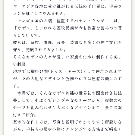
回定期演奏会
号 （SFファンジン
ヤ…アジア各地に受け継がれる伝統の手仕事は、手芸フ
復刊16号）
公演
ァンを魅了してやみません。
札幌交響楽団 第675
定期演奏会
モンゴル国の西端に位置するバヤン・ウルギーには、
「カザフ」といわれる遊牧民族が今も牧畜を営みつつ暮
公演
札幌交響楽団 第674
らしています。
回定期演奏会
彼らは、遊牧、鷹匠、音楽、装飾など多くの独自文化を
展覧会
守り、発展させてきました。
北海道のアーティス
そんなカザフの人々が愛しい家族のために制作する美し
ト50+4人展 FINAL
い刺繍。
現地では壁掛け布(トゥス・キーズ)として使用されます
が、その大胆なデザインと色鮮やかさは圧巻の美しさで
2025
公演
文書・図像類
す。
劇団ホイコーロー企
劇団ホイコーロー企
画旗揚げ公演 思し
画旗揚げ公演 思し
本書では、そんなカザフ刺繍の世界初の図案付き技法
召しより米の飯
召しより米の飯 フラ
書として、小ぶりでシンプルなモチーフから、複数のモ
イヤー
公演
チーフを組み合わせた大ぶりなデザインまで、全て図案
演劇集団シベリア基
図書
付きで紹介。
地第９回公演 そし
書棚から歌を 2021-
て、またリンドウの
2025
基本的な作り方は、写真と説明でわかりやすく解説しな
花が咲く
がら、手持ちの服や小物にアレンジする方法まで幅広く
文書・図像類