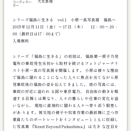
回定期演奏会
号 （SFファンジン
大友恵理
コーディネー
ター
復刊16号）
公演
札幌交響楽団 第675
シリーズ福島に生きる vol.1 小原一真写真展 福島へ
定期演奏会
2015年12月11日（金）～17日（木） 12：00～20：
公演
札幌交響楽団 第674
00（最終日は17：00まで）
回定期演奏会
入場無料
展覧会
北海道のアーティス
シリーズ 「福島に生きる」 の初回は、 福島第一原子力発
ト50+4人展 FINAL
電所の事故発生当初から取材を続けるフォトジャーナリ
スト小原一真の写真展を開催します。 小原は様々な理由
で福島に関わることになった人々に焦点を当てながら原
2025
公演
文書・図像類
劇団ホイコーロー企
劇団ホイコーロー企
発事故後の福島の姿を伝えてきました。 彼の写真には、
画旗揚げ公演 思し
画旗揚げ公演 思し
事故の対応に追われ る国や東京電力、 自治体の動きを報
召しより米の飯
召しより米の飯 フラ
道する目線とは異なり、人々の暮らしや仕事の変化を追
イヤー
公演
いながら、 現地に直接的に関わる人々へ寄り添う眼差し
演劇集団シベリア基
図書
があ ります。被災地の様子や収束作業の最前線に立つ作
地第９回公演 そし
書棚から歌を 2021-
て、またリンドウの
2025
業員たちのポートレートをインタビューとともに収録し
花が咲く
た写真集 『Reset Beyond Fukushima』 は大き な注目を
文書・図像類