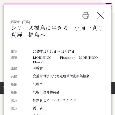
展覧会
[写真]
シリーズ福島に生きる 小原一真写
真展 福島へ
北海道の芸術・文化活動／資
料・書籍のきろく
2015年12月11日 〜 12月17日
日時
MORIHICO. Plantation, MORIHICO.
場所
芸術・文化活動
資料・書籍
Plantation
月輪会
主催
NEW
PAST
情報を絞込む
公益財団法人北海道地域活動振興協会
共催
札幌市
後援
芸術・文化活動
資料・書籍
Year
（イベントインデックス）
（ドキュメントインデックス）
札幌市教育委員会
後援
株式会社アトリエ・モリヒコ
協力
2026
公演
雑誌
露口啓二
協力
札幌交響楽団 第676
イスカーチェリ 45