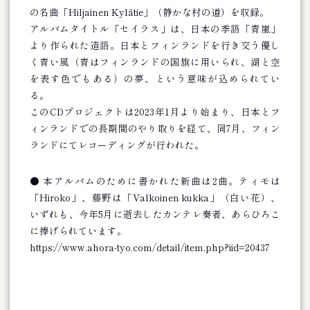
間 ぼくのいく時間
図書
の名曲「Hiljainen Kylätie」（静かな村の道）を収録。
日本サブカルチャー
公演
アルバムタイトル「セイラス」は、日本の季語「青嵐」
と危機 死と恐怖の
劇団TomTom-
表象史
より作られた造語。日本とフィンランドを行き交う優し
Kiror ２０周年記
く青い風（青はフィンランドの国旗に用いられ、湖と空
念公演 ファイアワ
図書
ークス
北海道俳句年鑑
を表す色でもある）の夢、という意味が込められてい
2025年版
る。
公演
劇工舎ルート プロ
図書
このCDプロジェクトは2023年1月より始まり、日本とフ
デュース公演 ウチ
旭川叢書第３７巻
ィンランドでの長期間のやり取りを経て、同7月、フィン
の二階には
知ってほしい、こん
ランドにてレコーディングが行われた。
『 』がいる
な旭川―珠玉の郷土
史エピソード集―
展覧会
夏展「おめん」
雑誌
● 本アルバムのために書かれた新曲は2曲。ティモは
麓 30号
「Hiroko」、藤野は「Valkoinen kukka」（白い花）、
公演
札幌座公演「劇後鼎
図書
いずれも、今年5月に逝去したカンテレ奏者、あらひろこ
談（アフタートー
芸術・文化アーカイ
に捧げられています。
ク）」
ヴのすすめ ACAラ
イブラリ001
https://www.ahora-tyo.com/detail/item.php?iid=20437
展覧会
あさひかわの写真
図書
『窪田清没後２０年
フラット・アンド・
優しさのまなざし』
ダイナミズム 2024
展
図録