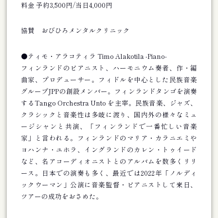
回定期演奏会
号 （SFファンジン
料金 予約3,500円/当日4,000円
復刊16号）
公演
札幌交響楽団 第675
協賛 おびひろメンタルクリニック
定期演奏会
公演
札幌交響楽団 第674
●ティモ・アラコティラ Timo Alakotila -Piano-
回定期演奏会
フィンランドのピアニスト、ハーモニウム奏者、作・編
展覧会
曲家、プロデューサー。フィドルを中心とした民族音楽
北海道のアーティス
グループJPPの創設メンバー。フィンランドタンゴを演奏
ト50+4人展 FINAL
するTango Orchestra Unto を主宰。民族音楽、ジャズ、
クラシックと音楽性は多岐に渡り、国内外の様々なミュ
ージシャンと共演、「フィンランドで一番忙しい音楽
2025
公演
文書・図像類
家」と言われる。フィンランドのマリア・カラニエミや
劇団ホイコーロー企
劇団ホイコーロー企
画旗揚げ公演 思し
画旗揚げ公演 思し
ヨハンナ・ユホラ、イングランドのカレン・トゥイード
召しより米の飯
召しより米の飯 フラ
など、名アコーディオニストとのアルバムを数多くリリ
イヤー
公演
ース。日本での演奏も多く、最近では2022年「ノルディ
演劇集団シベリア基
図書
ックウーマン」公演に音楽監督・ピアニストして来日、
地第９回公演 そし
書棚から歌を 2021-
ツアーの成功をおさめた。
て、またリンドウの
2025
花が咲く
文書・図像類