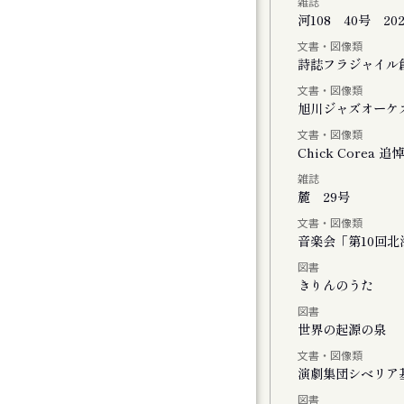
雑誌
河108 40号 20
文書・図像類
会
詩誌フラジャイル
文書・図像類
旭川ジャズオーケ
文書・図像類
Chick Core
雑誌
ル
麓 29号
文書・図像類
音楽会「第10回
図書
おける神楽の特徴と松前神楽の伝承につい
きりんのうた
図書
世界の起源の泉
文書・図像類
演劇集団シベリア
図書