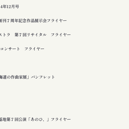
24年12月号
創刊７周年記念作品展示会フライヤー
ストラ 第７回リサイタル フライヤー
a 追悼コンサート フライヤー
北海道の作曲家展」パンフレット
基地第７回公演「あのひ、」フライヤー