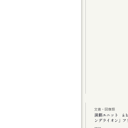
グラムⅠ〉カンマーフィルハーモニー札幌 特
t 2
曲（1）
曲家たちのコラージュで祝う、新年の幕開け
アムが読み直す、Hokkaido」
文書・図像類
公演 「あした あなた あいたい」「ミス・ダ
演劇ユニット à 
ンデライオン」フ