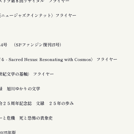
ストラ第８回リサイタル フライヤー
友良英ニュージャズクインテット〉フライヤー
4号 （SFファンジン復刊15号）
 Sacred Nexus: Resonating with Cosmos〉 フライヤー
21世紀文学の基軸〉 フライヤー
録 旭川ゆかりの文学
会２５周年記念誌 文縁 ２５年の歩み
ーと危機 死と恐怖の表象史
025年版