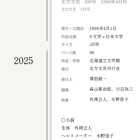
北方文芸 339号 1996年4月号
札幌交響楽団 第675定期演奏会
北方文芸 339号
公演
札幌交響楽団 第674回定期演奏会
1996年4月1日
展覧会
発行・公開日
北海道のアーティスト50+4人展 FINAL
9 文学 » 日本文学
内容分類
A5判
サイズ
96
ページ数
2025
公演
北海道立文学館
所在・所有
劇団ホイコーロー企画旗揚げ公演 思し召
北方文芸刊行会
発行
公演
澤田誠一
演劇集団シベリア基地第９回公演 そして
発行人
その他
森山軍治郎、川辺為三
編集
斎藤歩追悼 歩さんお別れの会
外岡立人、水野佳子
執筆
公演
アジアンジャズ・クリエイティブコンサート
公演
〇小説
旭川ジャズオーケストラ第８回リサイタル
生体 外岡立人
展覧会
ヘルスメーター 水野佳子