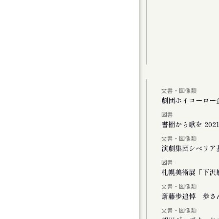
文書・図像類
しより米の飯
劇団ホイコーロー
図書
、またリンドウの花が咲く
書棚から歌を 2021-
文書・図像類
演劇集団シベリア
図書
Vol.1
札幌美術展「下沢敏
文書・図像類
斎藤歩追悼 歩さ
文書・図像類