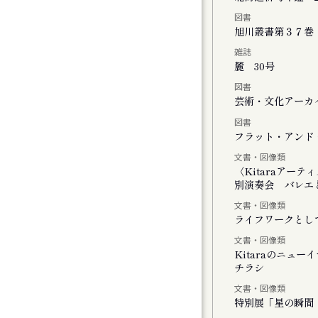
図書
チの二階には『 』がいる
旭川叢書第３７巻
雑誌
麓 30号
図書
」
芸術・文化アーカイ
図書
しさのまなざし』展
フラット・アンド・
文書・図像類
ating with Cosmos
〈Kitaraアー
別演奏会 バレエと
文書・図像類
ライフワークとし
文書・図像類
Kitaraのニュ
チラシ
モーツァルトとサリエリ 札幌公演
文書・図像類
特別展「星の瞬間 
モーツァルトとサリエリ 小樽公演