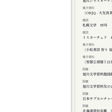
く街・旭川
旭川ジャズオーケ
電子資料
ーライトで」
〈ONJQ - 大
雑誌
２０２５
札幌文学 95号
雑誌
イスカーチェリ 4
電子資料
ト
〈小松美羽 祈り 宿る -
電子資料
〈安部公房展 | 
図書
旭川文学資料館図
図書
FINAL かれこれ、これから
旭川文学資料友の
図書
演 きみがいた時間 ぼくのいく時間
日本サブカルチャ
図書
公演 ファイアワークス
北海道俳句年鑑 2