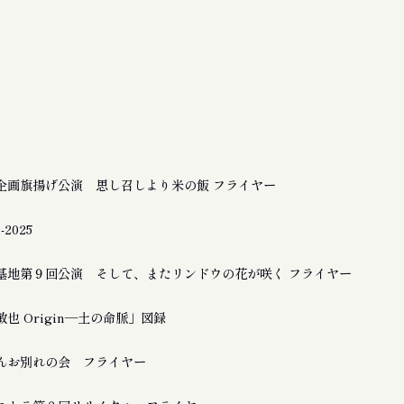
企画旗揚げ公演 思し召しより米の飯 フライヤー
2025
基地第９回公演 そして、またリンドウの花が咲く フライヤー
也 Origin―土の命脈」図録
んお別れの会 フライヤー