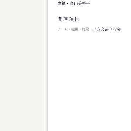
旭川市博物館 第１０２回企画展 移りゆ
表紙・高山美根子
公演
道産子男闘呼倶楽部「きのう下田のハーバ
関連項目
芸術祭
コンテンポラリージャンベフェスティバル
北方文芸刊行会
チーム・組織・施設
展覧会
下沢敏也 Origin―土の命脈
公演
ONJQ - 大友良英ニュージャズクインテッ
展覧会
新ロマン派第８０回記念展
展覧会
椎名澄子展 森の詩
公演
体験版 芝居で遊びましょ♪ Vol.23 
公演
演劇ユニット à la carte 第３回公
公演
劇団TomTom-Kiror ２０周年記念