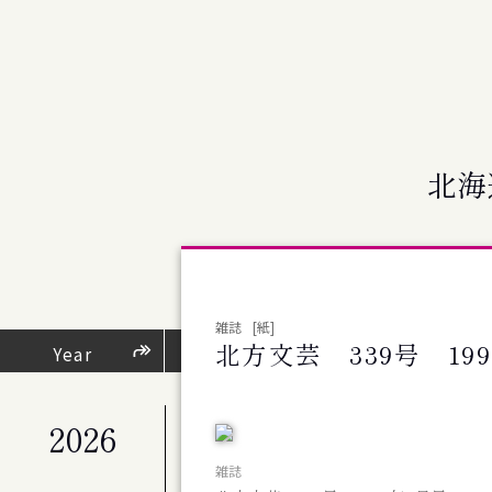
北海
雑誌
[紙]
北方文芸 339号 19
芸術・文化活動
Year
（
2026
公演
札幌交響楽団 第676回定期演奏会
雑誌
公演