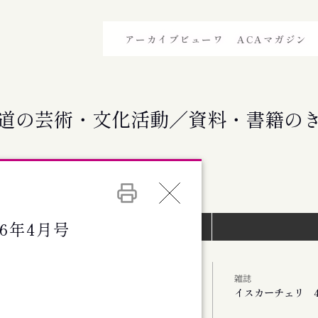
アーカイブビューワ
ACAマガジン
道の芸術・文化活動／資料・書籍の
96年4月号
イベントインデックス）
雑誌
イスカーチェリ 4