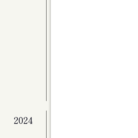
公演
〈Kitaraアーティスト・サポートプロ
別演奏会 バレエと音楽のステキな関係 Par
展覧会
ライフワークとしてのアート「冬展」
展覧会
マイ・ホーム（仮）
公演
ベートーヴェン・ヴァイオリン・ソナタ全
公演
Kitaraのニューイヤー ピアニスト作
展覧会
特別展「星の瞬間 アーティストとミュージ
2024
公演
演劇ユニット à la carte 第２回
ンデライオン」