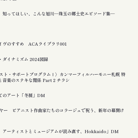
 知ってほしい、こんな旭川―珠玉の郷土史エピソード集―
ヴのすすめ ACAライブラリ001
ダイナミズム 2024図録
ティスト・サポートプログラムⅠ〉カンマーフィルハーモニー札幌 特
音楽のステキな関係 Part 2 チラシ
てのアート「冬展」DM
ーイヤー ピアニスト作曲家たちのコラージュで祝う、新年の幕開け
アーティストとミュージアムが読み直す、Hokkaido」DM