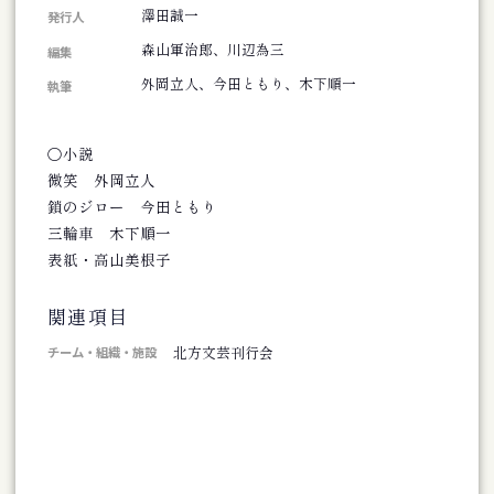
回定期演奏会
号 （SFファンジン
澤田誠一
発行人
復刊16号）
公演
森山軍治郎、川辺為三
編集
札幌交響楽団 第675
定期演奏会
外岡立人、今田ともり、木下順一
執筆
公演
札幌交響楽団 第674
回定期演奏会
〇小説
展覧会
微笑 外岡立人
北海道のアーティス
鎖のジロー 今田ともり
ト50+4人展 FINAL
三輪車 木下順一
表紙・高山美根子
2025
公演
文書・図像類
関連項目
劇団ホイコーロー企
劇団ホイコーロー企
画旗揚げ公演 思し
画旗揚げ公演 思し
北方文芸刊行会
チーム・組織・施設
召しより米の飯
召しより米の飯 フラ
イヤー
公演
演劇集団シベリア基
図書
地第９回公演 そし
書棚から歌を 2021-
て、またリンドウの
2025
花が咲く
文書・図像類