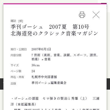
雑誌
[紙]
季刊ゴーシュ 2007夏 第10号
北海道発のクラシック音楽マガジン
北海道の芸術・文化活動／資
料・書籍のきろく
2007年6月1日
発行・公開日
7 芸術（美術、音楽、演劇、スポーツ、諸芸、
内容分類
芸術・文化活動
資料・書籍
娯楽） » 音楽
30cm
サイズ
NEW
PAST
情報を絞込む
24
ページ数
札幌市中央図書館
所在・所有
芸術・文化活動
資料・書籍
季刊ゴーシュ編集委員会
Year
出版
（イベントインデックス）
（ドキュメントインデックス）
・ゴーシュの部屋 セロ弾きの賢治と秀雄〈上〉 三浦
2026
公演
雑誌
洋（本紙編集長）
札幌交響楽団 第676
イスカーチェリ 45