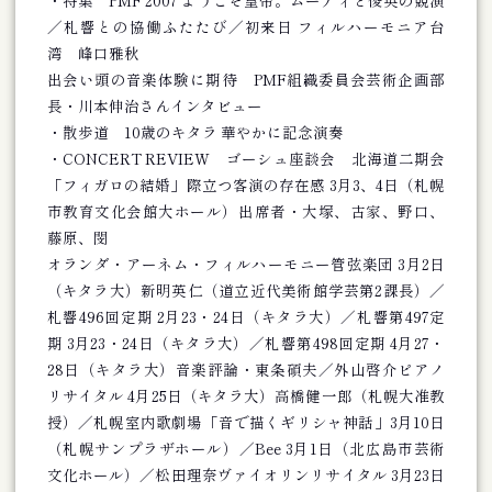
・特集 PMF 2007 ようこそ皇帝。ムーティと俊英の競演
回定期演奏会
号 （SFファンジン
復刊16号）
／札響との協働ふたたび／初来日 フィルハーモニア台
公演
湾 峰口雅秋
札幌交響楽団 第675
定期演奏会
出会い頭の音楽体験に期待 PMF組織委員会芸術企画部
長・川本伸治さんインタビュー
公演
札幌交響楽団 第674
・散歩道 10歳のキタラ 華やかに記念演奏
回定期演奏会
・CONCERT REVIEW ゴーシュ座談会 北海道二期会
展覧会
「フィガロの結婚」際立つ客演の存在感 3月3、4日（札幌
北海道のアーティス
市教育文化会館大ホール）出席者・大塚、古家、野口、
ト50+4人展 FINAL
藤原、閔
オランダ・アーネム・フィルハーモニー管弦楽団 3月2日
（キタラ大）新明英仁（道立近代美術館学芸第2課長）／
2025
公演
文書・図像類
劇団ホイコーロー企
劇団ホイコーロー企
札響496回定期 2月23・24日（キタラ大）／札響第497定
画旗揚げ公演 思し
画旗揚げ公演 思し
期 3月23・24日（キタラ大）／札響第498回定期 4月27・
召しより米の飯
召しより米の飯 フラ
28日（キタラ大）音楽評論・東条碩夫／外山啓介ピアノ
イヤー
公演
リサイタル 4月25日（キタラ大）高橋健一郎（札幌大准教
演劇集団シベリア基
図書
授）／札幌室内歌劇場「音で描くギリシャ神話」3月10日
地第９回公演 そし
書棚から歌を 2021-
て、またリンドウの
2025
（札幌サンプラザホール）／Bee 3月1日（北広島市芸術
花が咲く
文化ホール）／松田理奈ヴァイオリンリサイタル 3月23日
文書・図像類