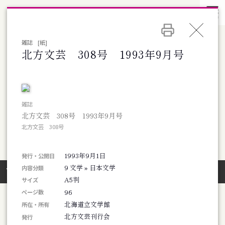
雑誌
[紙]
北方文芸 308号 1993年9月号
北海道の芸術・文化活動／資
料・書籍のきろく
雑誌
北方文芸 308号 1993年9月号
芸術・文化活動
資料・書籍
北方文芸 308号
NEW
PAST
情報を絞込む
1993年9月1日
発行・公開日
芸術・文化活動
資料・書籍
9 文学 » 日本文学
内容分類
Year
（イベントインデックス）
（ドキュメントインデックス）
A5判
サイズ
96
ページ数
北海道立文学館
所在・所有
2026
公演
雑誌
北方文芸刊行会
札幌交響楽団 第676
イスカーチェリ 45
発行