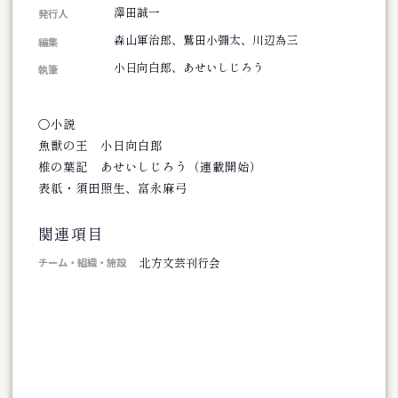
回定期演奏会
号 （SFファンジン
澤田誠一
発行人
復刊16号）
公演
森山軍治郎、鷲田小彌太、川辺為三
編集
札幌交響楽団 第675
定期演奏会
小日向白郎、あせいしじろう
執筆
公演
札幌交響楽団 第674
回定期演奏会
〇小説
展覧会
魚獣の王 小日向白郎
北海道のアーティス
椎の葉記 あせいしじろう（連載開始）
ト50+4人展 FINAL
表紙・須田照生、富永麻弓
関連項目
2025
公演
文書・図像類
劇団ホイコーロー企
劇団ホイコーロー企
北方文芸刊行会
チーム・組織・施設
画旗揚げ公演 思し
画旗揚げ公演 思し
召しより米の飯
召しより米の飯 フラ
イヤー
公演
演劇集団シベリア基
図書
地第９回公演 そし
書棚から歌を 2021-
て、またリンドウの
2025
花が咲く
文書・図像類