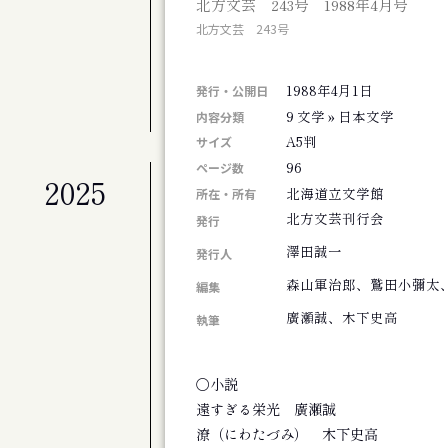
北方文芸 243号 1988年4月号
札幌交響楽団 第675定期演奏会
北方文芸 243号
公演
札幌交響楽団 第674回定期演奏会
1988年4月1日
展覧会
発行・公開日
北海道のアーティスト50+4人展 FINAL
9 文学 » 日本文学
内容分類
A5判
サイズ
96
ページ数
2025
公演
北海道立文学館
所在・所有
劇団ホイコーロー企画旗揚げ公演 思し召
北方文芸刊行会
発行
公演
澤田誠一
演劇集団シベリア基地第９回公演 そして
発行人
その他
森山軍治郎、鷲田小彌太
編集
斎藤歩追悼 歩さんお別れの会
廣瀬誠、木下史高
執筆
公演
アジアンジャズ・クリエイティブコンサート
公演
〇小説
旭川ジャズオーケストラ第８回リサイタル
遠すぎる栄光 廣瀬誠
展覧会
潦（にわたづみ） 木下史高