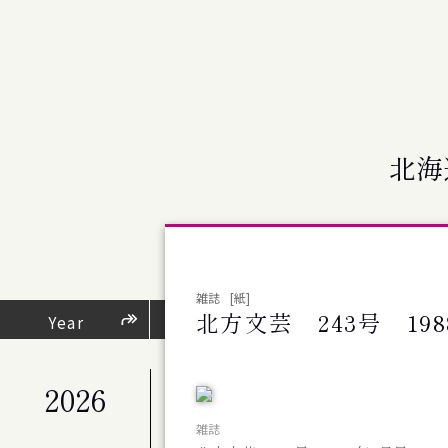
北海
雑誌
[紙]
北方文芸 243号 19
芸術・文化活動
Year
（
2026
公演
札幌交響楽団 第676回定期演奏会
雑誌
公演