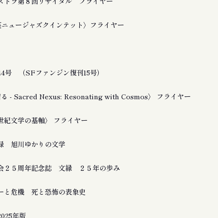
ストラ第８回リサイタル フライヤー
友良英ニュージャズクインテット〉フライヤー
4号 （SFファンジン復刊15号）
 Sacred Nexus: Resonating with Cosmos〉 フライヤー
21世紀文学の基軸〉 フライヤー
録 旭川ゆかりの文学
会２５周年記念誌 文縁 ２５年の歩み
ーと危機 死と恐怖の表象史
025年版