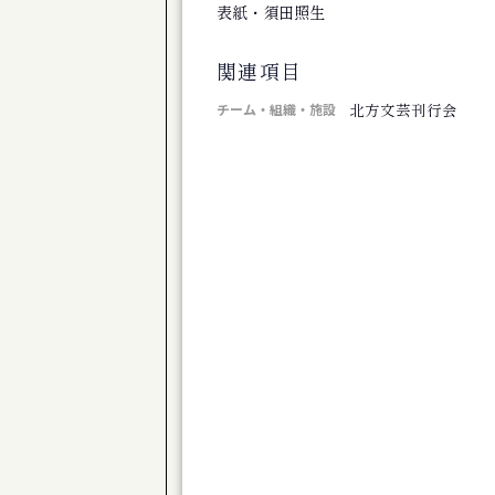
旭川市博物館 第１０２回企画展 移りゆ
表紙・須田照生
公演
道産子男闘呼倶楽部「きのう下田のハーバ
関連項目
芸術祭
コンテンポラリージャンベフェスティバル
北方文芸刊行会
チーム・組織・施設
展覧会
下沢敏也 Origin―土の命脈
公演
ONJQ - 大友良英ニュージャズクインテッ
展覧会
新ロマン派第８０回記念展
展覧会
椎名澄子展 森の詩
公演
体験版 芝居で遊びましょ♪ Vol.23 
公演
演劇ユニット à la carte 第３回公
公演
劇団TomTom-Kiror ２０周年記念