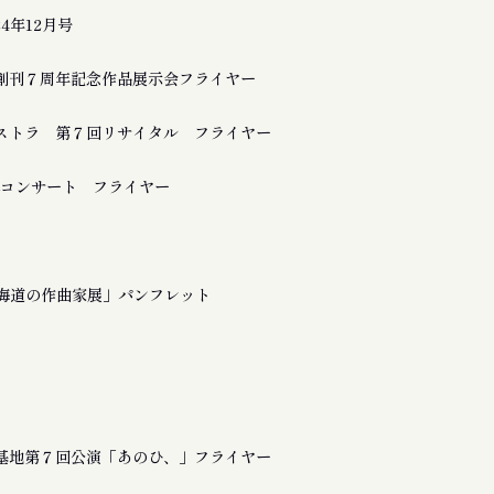
24年12月号
創刊７周年記念作品展示会フライヤー
ストラ 第７回リサイタル フライヤー
a 追悼コンサート フライヤー
北海道の作曲家展」パンフレット
基地第７回公演「あのひ、」フライヤー