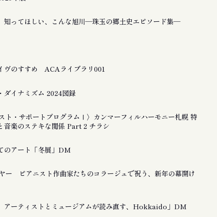
 知ってほしい、こんな旭川―珠玉の郷土史エピソード集―
ヴのすすめ ACAライブラリ001
ダイナミズム 2024図録
ティスト・サポートプログラムⅠ〉カンマーフィルハーモニー札幌 特
音楽のステキな関係 Part 2 チラシ
てのアート「冬展」DM
ーイヤー ピアニスト作曲家たちのコラージュで祝う、新年の幕開け
アーティストとミュージアムが読み直す、Hokkaido」DM