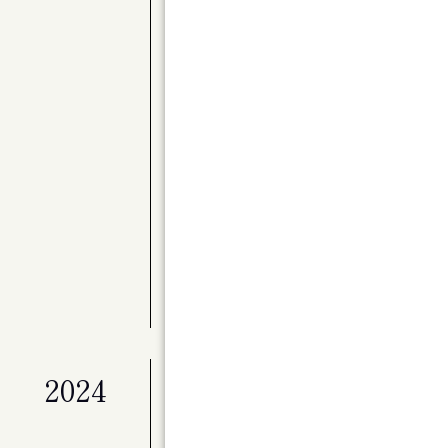
公演
〈Kitaraアーティスト・サポートプロ
別演奏会 バレエと音楽のステキな関係 Par
展覧会
ライフワークとしてのアート「冬展」
展覧会
マイ・ホーム（仮）
公演
ベートーヴェン・ヴァイオリン・ソナタ全
公演
Kitaraのニューイヤー ピアニスト作
展覧会
特別展「星の瞬間 アーティストとミュージ
2024
公演
演劇ユニット à la carte 第２回
ンデライオン」