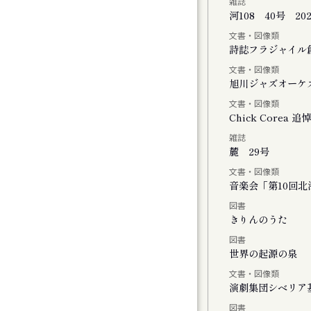
雑誌
河108 40号 20
文書・図像類
会
詩誌フラジャイル
文書・図像類
旭川ジャズオーケ
文書・図像類
Chick Core
雑誌
ル
麓 29号
文書・図像類
音楽会「第10回
図書
おける神楽の特徴と松前神楽の伝承につい
きりんのうた
図書
世界の起源の泉
文書・図像類
演劇集団シベリア
図書