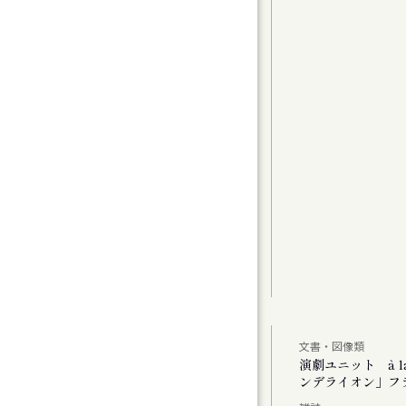
グラムⅠ〉カンマーフィルハーモニー札幌 特
t 2
曲（1）
曲家たちのコラージュで祝う、新年の幕開け
アムが読み直す、Hokkaido」
文書・図像類
公演 「あした あなた あいたい」「ミス・ダ
演劇ユニット à 
ンデライオン」フ