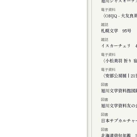
く街・旭川
旭川ジャズオーケ
電子資料
ーライトで」
〈ONJQ - 大
雑誌
２０２５
札幌文学 95号
雑誌
イスカーチェリ 4
電子資料
ト
〈小松美羽 祈り 宿る -
電子資料
〈安部公房展 | 
図書
旭川文学資料館図
図書
FINAL かれこれ、これから
旭川文学資料友の
図書
演 きみがいた時間 ぼくのいく時間
日本サブカルチャ
図書
公演 ファイアワークス
北海道俳句年鑑 2