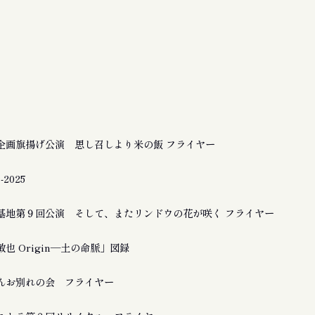
企画旗揚げ公演 思し召しより米の飯 フライヤー
2025
基地第９回公演 そして、またリンドウの花が咲く フライヤー
也 Origin―土の命脈」図録
んお別れの会 フライヤー