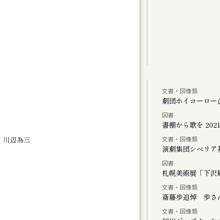
文書・図像類
しより米の飯
劇団ホイコーロー
図書
、またリンドウの花が咲く
書棚から歌を 2021-
文書・図像類
、川辺為三
演劇集団シベリア
図書
Vol.1
札幌美術展「下沢敏
文書・図像類
斎藤歩追悼 歩さ
文書・図像類