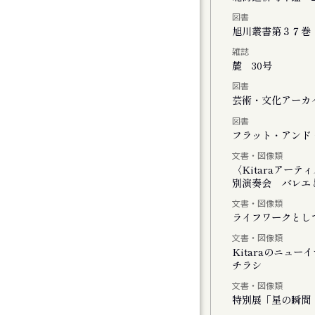
図書
チの二階には『 』がいる
旭川叢書第３７巻
雑誌
麓 30号
図書
」
芸術・文化アーカイ
図書
しさのまなざし』展
フラット・アンド・
文書・図像類
ating with Cosmos
〈Kitaraアー
別演奏会 バレエと
文書・図像類
ライフワークとし
文書・図像類
Kitaraのニュ
チラシ
モーツァルトとサリエリ 札幌公演
文書・図像類
特別展「星の瞬間 
モーツァルトとサリエリ 小樽公演