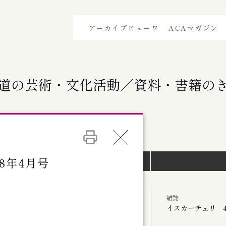
アーカイブビューワ
ACAマガジン
道の芸術・文化活動／資料・書籍の
88年4月号
イベントインデックス）
雑誌
イスカーチェリ 4