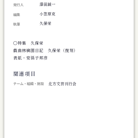
回定期演奏会
号 （SFファンジン
澤田誠一
発行人
復刊16号）
公演
小笠原克
編集
札幌交響楽団 第675
定期演奏会
久保栄
執筆
公演
札幌交響楽団 第674
回定期演奏会
〇特集 久保栄
展覧会
戯曲林檎園日記 久保栄（復刻）
北海道のアーティス
表紙・安孫子邦彦
ト50+4人展 FINAL
関連項目
2025
公演
文書・図像類
北方文芸刊行会
チーム・組織・施設
劇団ホイコーロー企
劇団ホイコーロー企
画旗揚げ公演 思し
画旗揚げ公演 思し
召しより米の飯
召しより米の飯 フラ
イヤー
公演
演劇集団シベリア基
図書
地第９回公演 そし
書棚から歌を 2021-
て、またリンドウの
2025
花が咲く
文書・図像類