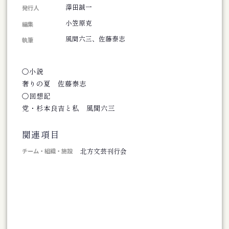
回定期演奏会
号 （SFファンジン
澤田誠一
発行人
復刊16号）
公演
小笠原克
編集
札幌交響楽団 第675
定期演奏会
風間六三、佐藤泰志
執筆
公演
札幌交響楽団 第674
回定期演奏会
〇小説
展覧会
奢りの夏 佐藤泰志
北海道のアーティス
〇回想記
ト50+4人展 FINAL
党・杉本良吉と私 風間六三
関連項目
2025
公演
文書・図像類
劇団ホイコーロー企
劇団ホイコーロー企
北方文芸刊行会
チーム・組織・施設
画旗揚げ公演 思し
画旗揚げ公演 思し
召しより米の飯
召しより米の飯 フラ
イヤー
公演
演劇集団シベリア基
図書
地第９回公演 そし
書棚から歌を 2021-
て、またリンドウの
2025
花が咲く
文書・図像類