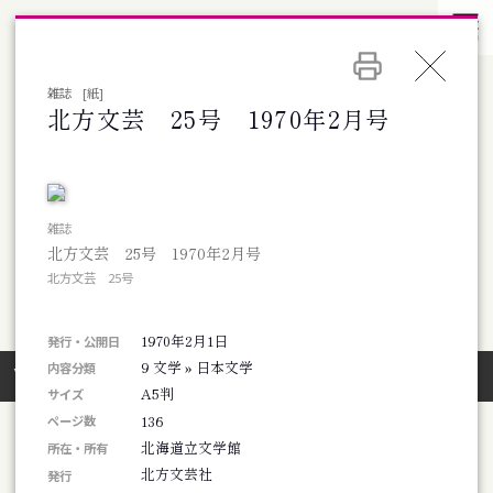
雑誌
[紙]
北方文芸 25号 1970年2月号
北海道の芸術・文化活動／資
料・書籍のきろく
雑誌
北方文芸 25号 1970年2月号
芸術・文化活動
資料・書籍
北方文芸 25号
NEW
PAST
情報を絞込む
1970年2月1日
発行・公開日
芸術・文化活動
資料・書籍
9 文学 » 日本文学
内容分類
Year
（イベントインデックス）
（ドキュメントインデックス）
A5判
サイズ
136
ページ数
北海道立文学館
所在・所有
2026
公演
雑誌
北方文芸社
札幌交響楽団 第676
イスカーチェリ 45
発行