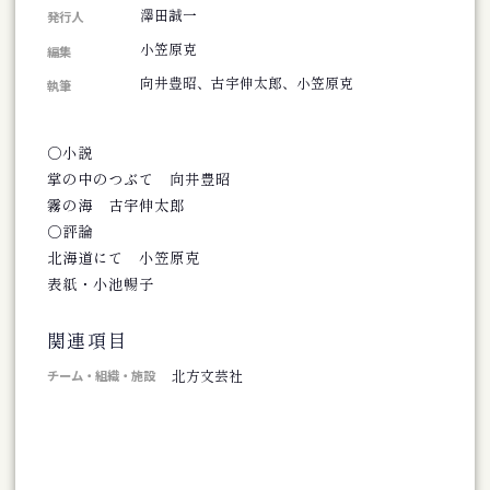
回定期演奏会
号 （SFファンジン
澤田誠一
発行人
復刊16号）
公演
小笠原克
編集
札幌交響楽団 第675
定期演奏会
向井豊昭、古宇伸太郎、小笠原克
執筆
公演
札幌交響楽団 第674
回定期演奏会
○小説
展覧会
掌の中のつぶて 向井豊昭
北海道のアーティス
霧の海 古宇伸太郎
ト50+4人展 FINAL
○評論
北海道にて 小笠原克
表紙・小池暢子
2025
公演
文書・図像類
劇団ホイコーロー企
劇団ホイコーロー企
画旗揚げ公演 思し
画旗揚げ公演 思し
関連項目
召しより米の飯
召しより米の飯 フラ
イヤー
北方文芸社
チーム・組織・施設
公演
演劇集団シベリア基
図書
地第９回公演 そし
書棚から歌を 2021-
て、またリンドウの
2025
花が咲く
文書・図像類