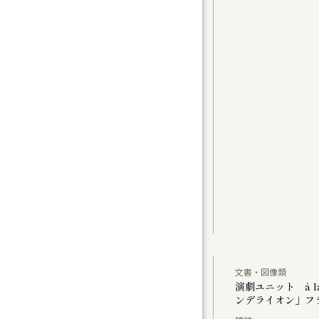
グラムⅠ〉カンマーフィルハーモニー札幌 特
t 2
曲（1）
曲家たちのコラージュで祝う、新年の幕開け
アムが読み直す、Hokkaido」
文書・図像類
公演 「あした あなた あいたい」「ミス・ダ
演劇ユニット à 
ンデライオン」フ