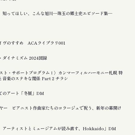
 知ってほしい、こんな旭川―珠玉の郷土史エピソード集―
ヴのすすめ ACAライブラリ001
ダイナミズム 2024図録
ティスト・サポートプログラムⅠ〉カンマーフィルハーモニー札幌 特
音楽のステキな関係 Part 2 チラシ
てのアート「冬展」DM
ーイヤー ピアニスト作曲家たちのコラージュで祝う、新年の幕開け
アーティストとミュージアムが読み直す、Hokkaido」DM