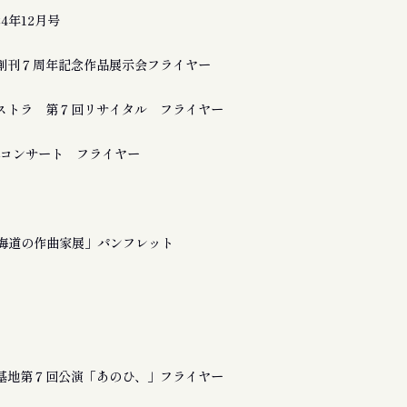
24年12月号
創刊７周年記念作品展示会フライヤー
ストラ 第７回リサイタル フライヤー
a 追悼コンサート フライヤー
北海道の作曲家展」パンフレット
基地第７回公演「あのひ、」フライヤー