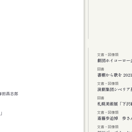
文書・図像類
しより米の飯
劇団ホイコーロー
図書
、またリンドウの花が咲く
書棚から歌を 2021-
文書・図像類
演劇集団シベリア
梅田昌志郎
図書
Vol.1
札幌美術展「下沢敏
文書・図像類
」
斎藤歩追悼 歩さ
文書・図像類