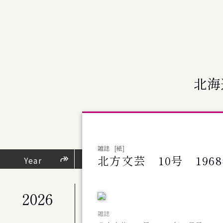
北海
雑誌
[紙]
北方文芸 10号 196
芸術・文化活動
Year
（
2026
公演
札幌交響楽団 第676回定期演奏会
雑誌
公演