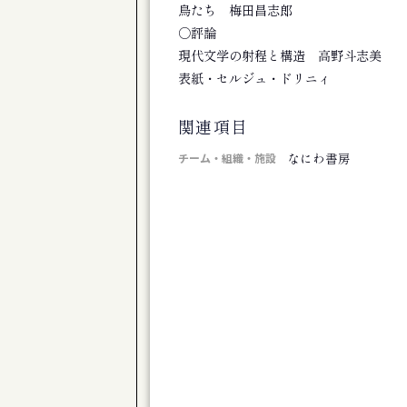
旭川市博物館 第１０２回企画展 移りゆ
鳥たち 梅田昌志郎
公演
○評論
道産子男闘呼倶楽部「きのう下田のハーバ
現代文学の射程と構造 高野斗志美
芸術祭
表紙・セルジュ・ドリニィ
コンテンポラリージャンベフェスティバル
展覧会
関連項目
下沢敏也 Origin―土の命脈
なにわ書房
チーム・組織・施設
公演
ONJQ - 大友良英ニュージャズクインテッ
展覧会
新ロマン派第８０回記念展
展覧会
椎名澄子展 森の詩
公演
体験版 芝居で遊びましょ♪ Vol.23 
公演
演劇ユニット à la carte 第３回公
公演
劇団TomTom-Kiror ２０周年記念