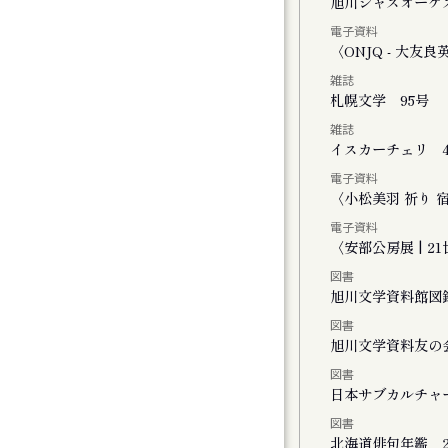
く街・旭川
旭川ジャズオーケ
電子資料
ーライトで」
〈ONJQ - 大
雑誌
２０２５
札幌文学 95号
雑誌
イスカーチェリ 4
電子資料
ト
〈小松美羽 祈り 宿る -
電子資料
〈安部公房展 | 
図書
旭川文学資料館図
図書
FINAL かれこれ、これから
旭川文学資料友の
図書
演 きみがいた時間 ぼくのいく時間
日本サブカルチャ
図書
公演 ファイアワークス
北海道俳句年鑑 2