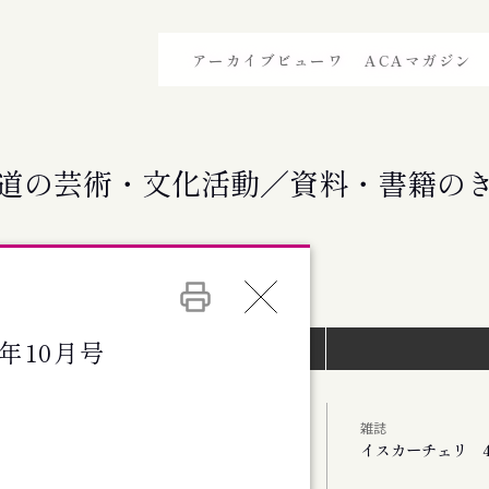
アーカイブビューワ
ACAマガジン
道の芸術・文化活動／資料・書籍の
8年10月号
イベントインデックス）
雑誌
イスカーチェリ 4