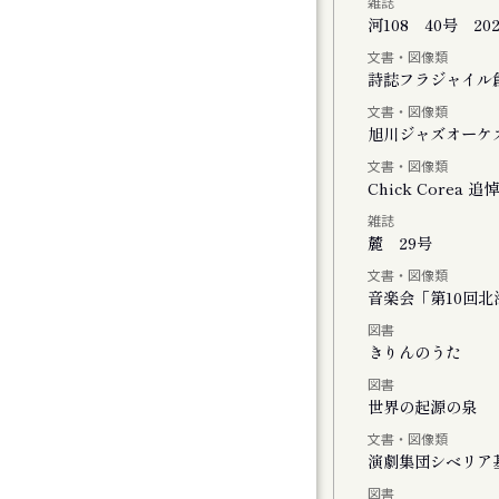
雑誌
河108 40号 20
文書・図像類
会
詩誌フラジャイル
文書・図像類
旭川ジャズオーケ
文書・図像類
Chick Core
雑誌
ル
麓 29号
文書・図像類
音楽会「第10回
図書
おける神楽の特徴と松前神楽の伝承につい
きりんのうた
図書
世界の起源の泉
文書・図像類
演劇集団シベリア
図書