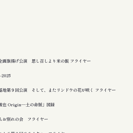
企画旗揚げ公演 思し召しより米の飯 フライヤー
2025
基地第９回公演 そして、またリンドウの花が咲く フライヤー
也 Origin―土の命脈」図録
んお別れの会 フライヤー