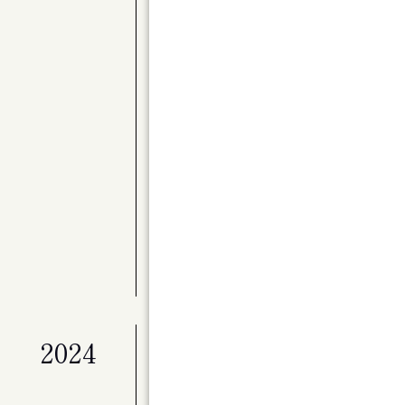
公演
〈Kitaraアーティスト・サポートプロ
別演奏会 バレエと音楽のステキな関係 Par
展覧会
ライフワークとしてのアート「冬展」
展覧会
マイ・ホーム（仮）
公演
ベートーヴェン・ヴァイオリン・ソナタ全
公演
Kitaraのニューイヤー ピアニスト作
展覧会
特別展「星の瞬間 アーティストとミュージ
2024
公演
演劇ユニット à la carte 第２回
ンデライオン」