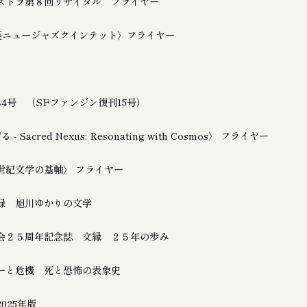
ストラ第８回リサイタル フライヤー
友良英ニュージャズクインテット〉フライヤー
4号 （SFファンジン復刊15号）
 Sacred Nexus: Resonating with Cosmos〉 フライヤー
21世紀文学の基軸〉 フライヤー
録 旭川ゆかりの文学
会２５周年記念誌 文縁 ２５年の歩み
ーと危機 死と恐怖の表象史
025年版