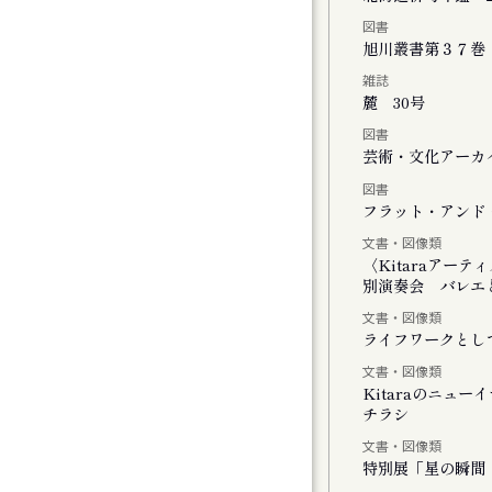
図書
チの二階には『 』がいる
旭川叢書第３７巻
雑誌
麓 30号
図書
」
芸術・文化アーカイ
図書
しさのまなざし』展
フラット・アンド・
文書・図像類
ating with Cosmos
〈Kitaraアー
別演奏会 バレエと
文書・図像類
ライフワークとし
文書・図像類
Kitaraのニュ
チラシ
モーツァルトとサリエリ 札幌公演
文書・図像類
特別展「星の瞬間 
モーツァルトとサリエリ 小樽公演