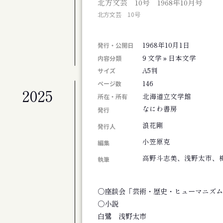
北方文芸 10号 1968年10月号
札幌交響楽団 第675定期演奏会
北方文芸 10号
公演
札幌交響楽団 第674回定期演奏会
1968年10月1日
展覧会
発行・公開日
北海道のアーティスト50+4人展 FINAL
9 文学 » 日本文学
内容分類
A5判
サイズ
146
ページ数
2025
公演
北海道立文学館
所在・所有
劇団ホイコーロー企画旗揚げ公演 思し召
なにわ書房
発行
公演
浪花剛
演劇集団シベリア基地第９回公演 そして
発行人
その他
小笠原克
編集
斎藤歩追悼 歩さんお別れの会
高野斗志美、浅野太市、
執筆
公演
アジアンジャズ・クリエイティブコンサート
公演
○座談会「芸術・歴史・ヒューマニズム
旭川ジャズオーケストラ第８回リサイタル
○小説
展覧会
白鷺 浅野太市